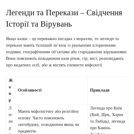
Легенди та Перекази – Свідчення
Історії та Вірувань
Якщо казки – це переважно вигадка з мораллю, то легенди та
перекази мають тісніший зв’язок із реальними історичними
подіями, географічними об’єктами або стародавніми віруваннями.
Вони пояснюють походження назв річок, гір, міст, розповідають
про видатних осіб, або ж містять елементи міфології.
Ж
а
Особливості
Приклади
н
р
Л
Легенда про Київ
Мають міфологічну або релігійну
ег
(Кий, Щек, Хорив
основу. Часто пояснюють
ен
та Либідь), легенда
світобудову, походження явищ чи
д
про Камінь
предметів.