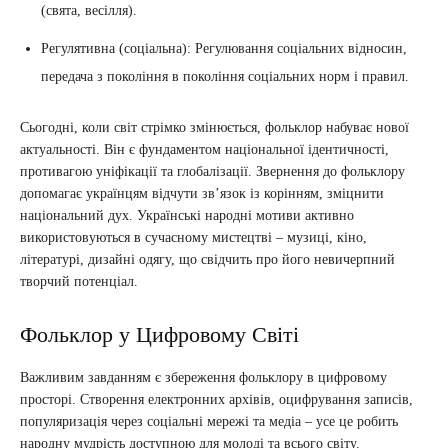
(свята, весілля).
Регулятивна (соціальна): Регулювання соціальних відносин,
передача з покоління в покоління соціальних норм і правил.
Сьогодні, коли світ стрімко змінюється, фольклор набуває нової
актуальності. Він є фундаментом національної ідентичності,
противагою уніфікації та глобалізації. Звернення до фольклору
допомагає українцям відчути зв’язок із корінням, зміцнити
національний дух. Українські народні мотиви активно
використовуються в сучасному мистецтві – музиці, кіно,
літературі, дизайні одягу, що свідчить про його невичерпний
творчий потенціал.
Фольклор у Цифровому Світі
Важливим завданням є збереження фольклору в цифровому
просторі. Створення електронних архівів, оцифрування записів,
популяризація через соціальні мережі та медіа – усе це робить
народну мудрість доступною для молоді та всього світу.