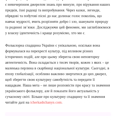
є невичерпним джерелом знань про минуле, про вірування наших
предків, їхні радощі та випробування. Через казки, легенди,
обрядові та побутові пісні до нас долинає голос поколінь, що
навчає мудрості, вчить розрізняти добро і зло, шанувати природу
та родинні зв’язки. Досліджуючи цей феномен, ми заглиблюємося
у власну ідентичність і краще розуміємо, хто ми є.
Фольклорна спадщина України є унікальною, оскільки вона
формувалася на перехресті культур, під впливом різних
історичних подій, але при цьому зберегла свою неповторну
автентичність. Вона складається з тисяч творів, кожен з яких – це
маленька перлина в скарбниці національної культури. Сьогодні, в
епоху глобалізації, особливо важливо звертатися до цих джерел,
щоб зберегти свою культурну самобутність та передати її
нащадкам. Наша мета – не лише розповісти про красу та значення
українського фольклору, але й показати його актуальність у
сучасному світі. Більше про культурну спадщину та її значення
читайте далі на
icherkashchanyn.com
.