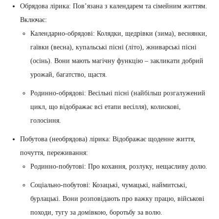
Обрядова лірика: Пов’язана з календарем та сімейним життям.
Включає:
Календарно-обрядові: Колядки, щедрівки (зима), веснянки,
гаївки (весна), купальські пісні (літо), жниварські пісні
(осінь). Вони мають магічну функцію – закликати добрий
урожай, багатство, щастя.
Родинно-обрядові: Весільні пісні (найбільш розгалужений
цикл, що відображає всі етапи весілля), колискові,
голосіння.
Побутова (необрядова) лірика: Відображає щоденне життя,
почуття, переживання:
Родинно-побутові: Про кохання, розлуку, нещасливу долю.
Соціально-побутові: Козацькі, чумацькі, наймитські,
бурлацькі. Вони розповідають про важку працю, військові
походи, тугу за домівкою, боротьбу за волю.