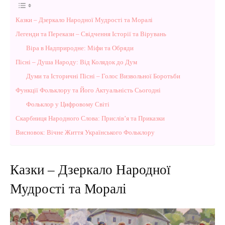
Казки – Дзеркало Народної Мудрості та Моралі
Легенди та Перекази – Свідчення Історії та Вірувань
Віра в Надприродне: Міфи та Обряди
Пісні – Душа Народу: Від Колядок до Дум
Думи та Історичні Пісні – Голос Визвольної Боротьби
Функції Фольклору та Його Актуальність Сьогодні
Фольклор у Цифровому Світі
Скарбниця Народного Слова: Прислів’я та Приказки
Висновок: Вічне Життя Українського Фольклору
Казки – Дзеркало Народної
Мудрості та Моралі