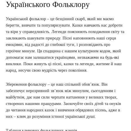
Українського Фольклору
Український фольклор – це безцінний скарб, який ми маємо
берегти, вивчати та популяризувати. Казки навчають нас доброти
та віри у справедливість. Легенди пояснюють походження світу та
закликають шанувати природу. Пісні наповнюють наші серця
емоціями, від радості до глибокої туги, і розповідають про
героїчне минуле. Ця спадщина є нашим культурним кодом, який
допомагає нам залишатися українцями, незважаючи на будь-які
виклики. Поки живуть ці пісні, казки та легенди, житиме й наш
народ, несучи свою мудрість через покоління.
Збереження фольклору – це наш спільний обов’язок. Він
забезпечує нерозривний зв’язок між минулим, сьогоденням і
майбутнім, дає нам сили черпати натхнення у великих творах,
створених нашими пращурами. Заохочуйте своїх дітей та онуків
до читання народних казок і вивчення обрядових пісень, адже в
них – ключ до розуміння істиної української душі.
Таблиця ключових фольклорних жанрів