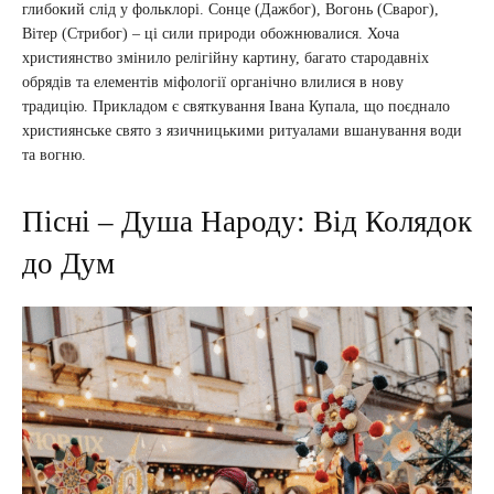
глибокий слід у фольклорі. Сонце (Дажбог), Вогонь (Сварог),
Вітер (Стрибог) – ці сили природи обожнювалися. Хоча
християнство змінило релігійну картину, багато стародавніх
обрядів та елементів міфології органічно влилися в нову
традицію. Прикладом є святкування Івана Купала, що поєднало
християнське свято з язичницькими ритуалами вшанування води
та вогню.
Пісні – Душа Народу: Від Колядок
до Дум