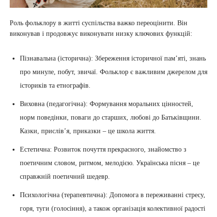
Роль фольклору в житті суспільства важко переоцінити. Він
виконував і продовжує виконувати низку ключових функцій:
Пізнавальна (історична): Збереження історичної пам’яті, знань
про минуле, побут, звичаї. Фольклор є важливим джерелом для
істориків та етнографів.
Виховна (педагогічна): Формування моральних цінностей,
норм поведінки, поваги до старших, любові до Батьківщини.
Казки, прислів’я, приказки – це школа життя.
Естетична: Розвиток почуття прекрасного, знайомство з
поетичним словом, ритмом, мелодією. Українська пісня – це
справжній поетичний шедевр.
Психологічна (терапевтична): Допомога в переживанні стресу,
горя, туги (голосіння), а також організація колективної радості