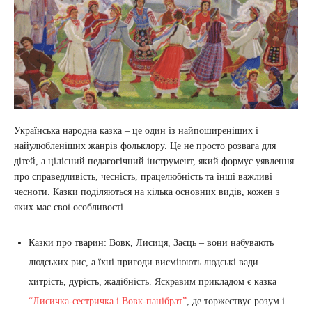
Українська народна казка – це один із найпоширеніших і
найулюбленіших жанрів фольклору. Це не просто розвага для
дітей, а цілісний педагогічний інструмент, який формує уявлення
про справедливість, чесність, працелюбність та інші важливі
чесноти. Казки поділяються на кілька основних видів, кожен з
яких має свої особливості.
Казки про тварин: Вовк, Лисиця, Заєць – вони набувають
людських рис, а їхні пригоди висміюють людські вади –
хитрість, дурість, жадібність. Яскравим прикладом є казка
“Лисичка-сестричка і Вовк-панібрат”
, де торжествує розум і