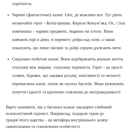
спритність.
Чарівні (фантастичні) казки: Світ, де можливо все. Тут діють
незвичайні герої – Котигорошко, Кирило Кожум’яка, Ох, і їхні
помічники – чарівні предмети, тварини чи істоти. Вони
навчають вірі в диво, в перемогу добра над злом, а також
показують, що лише сміливі та добрі серцем досягають мети.
Соціально-побутові казки: Вони відображають реальне життя,
стосунки між людьми, соціальну нерівність. Герої – це прості
селяни, бідняки, що завдяки розуму, кмітливості та чесності
перемагають панів, попів чи скупих багатіїв. Вони виховують
почуття гідності та критичне ставлення до несправедливості.
Варто зазначити, що у багатьох казках закладено глибокий
психологічний підтекст. Наприклад, подорож героя до
тридев’ятого царства – це метафора внутрішнього шляху
самопізнання та становлення особистості.