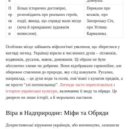
и
Довбуша.
П
Більш історично достовірні,
Перекази про
ер
розповідають про реальних героїв,
козаків, про
ек
події, явища, що справді мали місце
Запорозьку Січ,
аз
(хоча й прикрашені художнім
про Устима
и
вимислом).
Кармалюка.
Особливе місце займають міфологічні уявлення, що збереглися у
вигляді легенд. Українці вірили в численних духів – лісовиків,
водяників, русалок, мавок, домовиків. Ці образи не були
абсолютно злими чи добрими. Вони відображали гармонійне, але
обережне ставлення до природи, яку слід шанувати. Русалки,
наприклад, – це духи води та полів, пов’язані з культом предків, а
не просто “злі потопельниці”.
Легенди часто переплітаються з
історією української культури
, включаючи її моду та обряди. Це
джерело не лише історії, а й моральних настанов.
Віра в Надприродне: Міфи та Обряди
Дохристиянські вірування українців, або язичництво, залишили