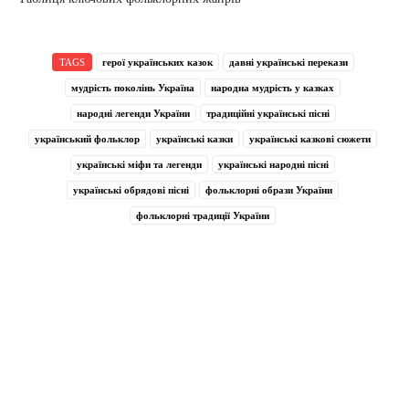
TAGS
герої українських казок
давні українські перекази
мудрість поколінь Україна
народна мудрість у казках
народні легенди України
традиційні українські пісні
український фольклор
українські казки
українські казкові сюжети
українські міфи та легенди
українські народні пісні
українські обрядові пісні
фольклорні образи України
фольклорні традиції України