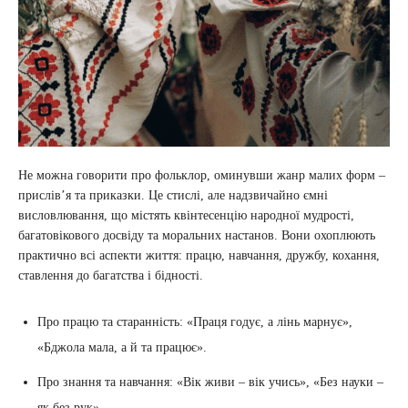
Не можна говорити про фольклор, оминувши жанр малих форм –
прислів’я та приказки. Це стислі, але надзвичайно ємні
висловлювання, що містять квінтесенцію народної мудрості,
багатовікового досвіду та моральних настанов. Вони охоплюють
практично всі аспекти життя: працю, навчання, дружбу, кохання,
ставлення до багатства і бідності.
Про працю та старанність: «Праця годує, а лінь марнує»,
«Бджола мала, а й та працює».
Про знання та навчання: «Вік живи – вік учись», «Без науки –
як без рук».