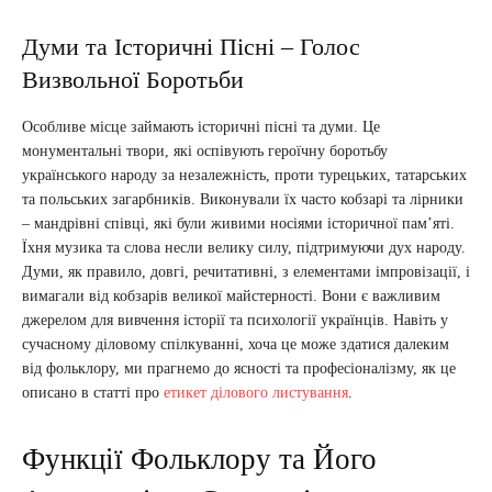
Думи та Історичні Пісні – Голос
Визвольної Боротьби
Особливе місце займають історичні пісні та думи. Це
монументальні твори, які оспівують героїчну боротьбу
українського народу за незалежність, проти турецьких, татарських
та польських загарбників. Виконували їх часто кобзарі та лірники
– мандрівні співці, які були живими носіями історичної пам’яті.
Їхня музика та слова несли велику силу, підтримуючи дух народу.
Думи, як правило, довгі, речитативні, з елементами імпровізації, і
вимагали від кобзарів великої майстерності. Вони є важливим
джерелом для вивчення історії та психології українців. Навіть у
сучасному діловому спілкуванні, хоча це може здатися далеким
від фольклору, ми прагнемо до ясності та професіоналізму, як це
описано в статті про
етикет ділового листування
.
Функції Фольклору та Його