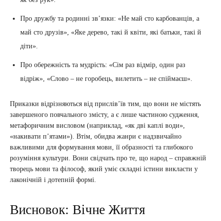
Про дружбу та родинні зв’язки: «Не май сто карбованців, а
май сто друзів», «Яке дерево, такі й квіти, які батьки, такі й
діти».
Про обережність та мудрість: «Сім раз відмір, один раз
відріж», «Слово – не горобець, вилетить – не спіймаєш».
Приказки відрізняються від прислів’їв тим, що вони не містять
завершеного повчального змісту, а є лише частиною судження,
метафоричним висловом (наприклад, «як дві каплі води»,
«накивати п’ятами»). Втім, обидва жанри є надзвичайно
важливими для формування мови, її образності та глибокого
розуміння культури. Вони свідчать про те, що народ – справжній
творець мови та філософ, який уміє складні істини викласти у
лаконічній і дотепній формі.
Висновок: Вічне Життя