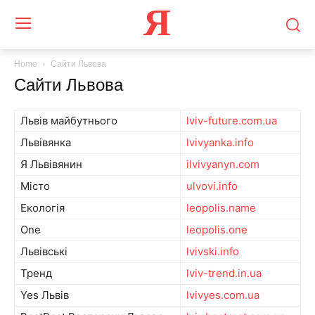
Я
Home
Сайти Львова
Сайти Львова
Львів майбутнього
lviv-future.com.ua
Львівянка
lvivyanka.info
Я Львівянин
ilvivyanyn.com
Місто
ulvovi.info
Екологія
leopolis.name
One
leopolis.one
Львівські
lvivski.info
Тренд
lviv-trend.in.ua
Yes Львів
lvivyes.com.ua