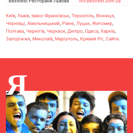
BestRest Ресторани Львова
lviv.bestrest.com.ua
Київ
,
Львів
,
Івано-Франківськ
,
Тернопіль
,
Вінниця
,
Чернівці
,
Хмельницький
,
Рівне
,
Луцьк
,
Житомир
,
Полтава
,
Чернігів
,
Черкаси
,
Дніпро
,
Одеса
,
Харків
,
Запоріжжя
,
Миколаїв
,
Маріуполь
,
Кривий Ріг
,
Сайти
.
Я