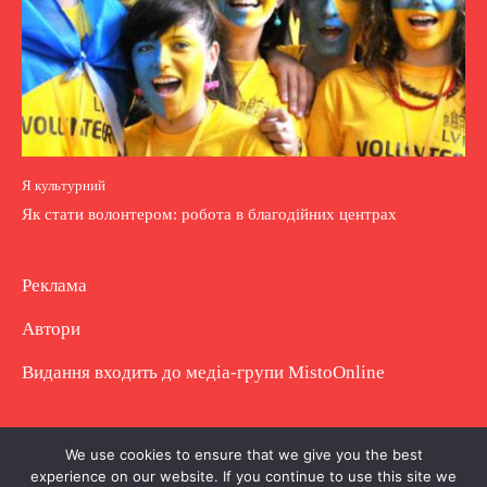
Я культурний
Як стати волонтером: робота в благодійних центрах
Реклама
Автори
Видання входить до медіа-групи
MistoOnline
Copyright © Повне використання матеріалу
We use cookies to ensure that we give you the best
experience on our website. If you continue to use this site we
заборонено. Частково можна з гіперпосиланням.