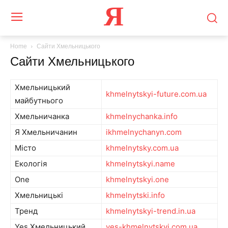
Я
Home
Сайти Хмельницького
Сайти Хмельницького
Хмельницький
khmelnytskyi-future.com.ua
майбутнього
Хмельничанка
khmelnychanka.info
Я Хмельничанин
ikhmelnychanyn.com
Місто
khmelnytsky.com.ua
Екологія
khmelnytskyi.name
One
khmelnytskyi.one
Хмельницькі
khmelnytski.info
Тренд
khmelnytskyi-trend.in.ua
Yes Хмельницький
yes-khmelnytskyi.com.ua