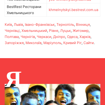
BestRest Ресторани
khmelnytskyi.bestrest.com.ua
Хмельницького
Київ
,
Львів
,
Івано-Франківськ
,
Тернопіль
,
Вінниця
,
Чернівці
,
Хмельницький
,
Рівне
,
Луцьк
,
Житомир
,
Полтава
,
Чернігів
,
Черкаси
,
Дніпро
,
Одеса
,
Харків
,
Запоріжжя
,
Миколаїв
,
Маріуполь
,
Кривий Ріг
,
Сайти
.
Я