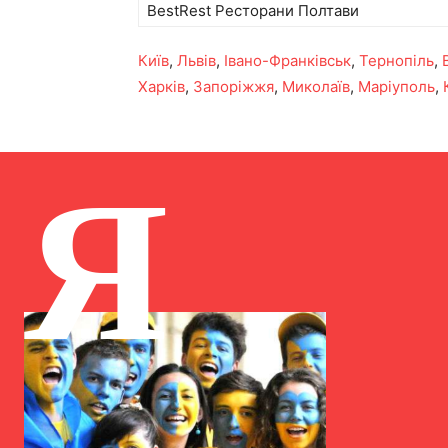
BestRest Ресторани Полтави
Київ
,
Львів
,
Івано-Франківськ
,
Тернопіль
,
Харків
,
Запоріжжя
,
Миколаїв
,
Маріуполь
,
Я