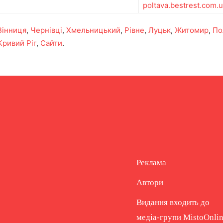
poltava.bestrest.com.
Вінниця
,
Чернівці
,
Хмельницький
,
Рівне
,
Луцьк
,
Житомир
,
По
Кривий Ріг
,
Сайти
.
Реклама
Автори
Видання входить до
медіа-групи
MistoOnli