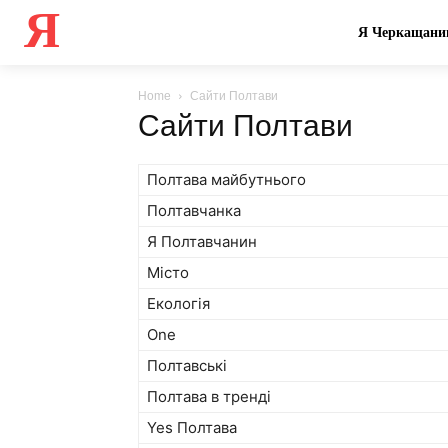
Я
Я Черкащани
Home
Сайти Полтави
Сайти Полтави
Полтава майбутнього
Полтавчанка
Я Полтавчанин
Місто
Екологія
One
Полтавські
Полтава в тренді
Yes Полтава