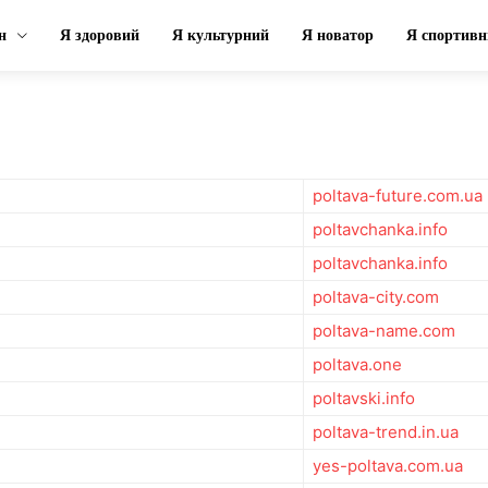
н
Я здоровий
Я культурний
Я новатор
Я спортивн
poltava-future.com.ua
poltavchanka.info
poltavchanka.info
poltava-city.com
poltava-name.com
poltava.one
poltavski.info
poltava-trend.in.ua
yes-poltava.com.ua