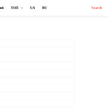
ий
ТОП
UA
RU
Search