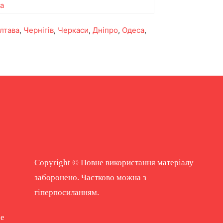
ua
лтава
,
Чернігів
,
Черкаси
,
Дніпро
,
Одеса
,
Copyright © Повне використання матеріалу
заборонено. Частково можна з
гіперпосиланням.
ne