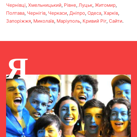
Чернівці
,
Хмельницький
,
Рівне
,
Луцьк
,
Житомир
,
Полтава
,
Чернігів
,
Черкаси
,
Дніпро
,
Одеса
,
Харків
,
Запоріжжя
,
Миколаїв
,
Маріуполь
,
Кривий Ріг
,
Сайти
.
Я