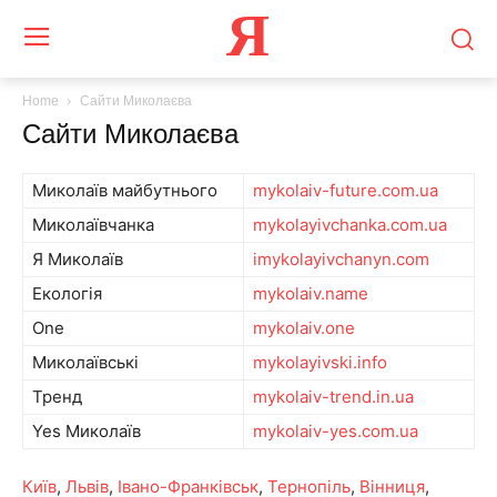
Я
Home
Сайти Миколаєва
Сайти Миколаєва
Миколаїв майбутнього
mykolaiv-future.com.ua
Миколаївчанка
mykolayivchanka.com.ua
Я Миколаїв
imykolayivchanyn.com
Екологія
mykolaiv.name
One
mykolaiv.one
Миколаївські
mykolayivski.info
Тренд
mykolaiv-trend.in.ua
Yes Миколаїв
mykolaiv-yes.com.ua
Київ
,
Львів
,
Івано-Франківськ
,
Тернопіль
,
Вінниця
,