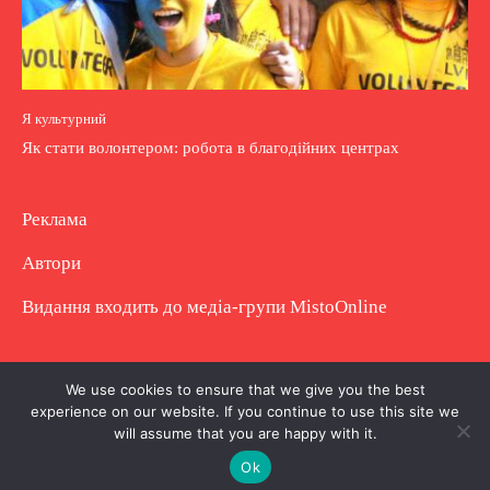
Я культурний
Як стати волонтером: робота в благодійних центрах
Реклама
Автори
Видання входить до медіа-групи
MistoOnline
Copyright © Повне використання матеріалу
We use cookies to ensure that we give you the best
experience on our website. If you continue to use this site we
заборонено. Частково можна з гіперпосиланням.
will assume that you are happy with it.
Ok
.
.
.