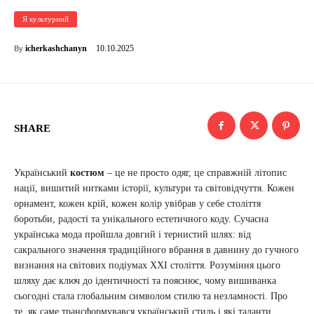
Я культурний
10.10.2025
icherkashchanyn
By
SHARE
Український
костюм
– це не просто одяг, це справжній літопис
нації, вишитий нитками історії, культури та світовідчуття. Кожен
орнамент, кожен крій, кожен колір увібрав у себе століття
боротьби, радості та унікального естетичного коду. Сучасна
українська мода пройшла довгий і тернистий шлях: від
сакрального значення традиційного вбрання в давнину до гучного
визнання на світових подіумах XXI століття. Розуміння цього
шляху дає ключ до ідентичності та пояснює, чому вишиванка
сьогодні стала глобальним символом стилю та незламності. Про
те, як саме трансформувався український стиль і які таланти