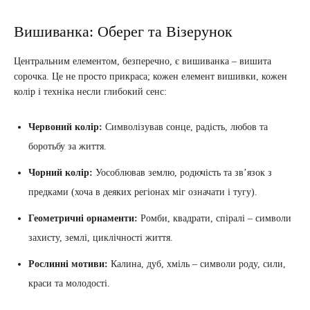
Вишиванка: Оберег та Візерунок
Центральним елементом, безперечно, є вишиванка – вишита
сорочка. Це не просто прикраса; кожен елемент вишивки, кожен
колір і техніка несли глибокий сенс:
Червоний колір:
Символізував сонце, радість, любов та
боротьбу за життя.
Чорний колір:
Уособлював землю, родючість та зв’язок з
предками (хоча в деяких регіонах міг означати і тугу).
Геометричні орнаменти:
Ромби, квадрати, спіралі – символи
захисту, землі, циклічності життя.
Рослинні мотиви:
Калина, дуб, хміль – символи роду, сили,
краси та молодості.