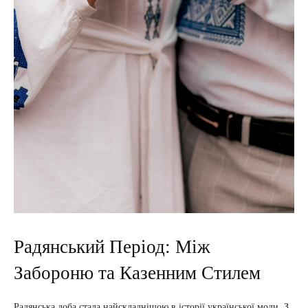
Радянський Період: Між
Забороню та Казенним Стилем
Радянська доба стала найскладнішою в історії української моди. З