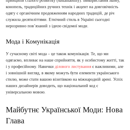
принципи сталого розвитку (sustainability). Використання льону,
конопель, традиційних ручних технік і акцент на довговічність
одягу є органічним продовженням народних традицій, де річ
служила десятиліттями. Етнічний стиль в Україні сьогодні
нерозривно пов’язаний з ідеєю свідомої моди.
Мода і Комунікація
У сучасному світі мода – це також комунікація. Те, що ми
одягаємо, впливає на наше сприйняття, як у особистому житті, так
і у професійному. Навички
ділового листування
є важливими, але
і зовнішній вигляд, в якому можуть бути елементи українського
стилю, може стати вашою візитівкою на міжнародній арені. Успіх
наших дизайнерів доводить, що національний код є
універсальною мовою.
Майбутнє Української Моди: Нова
Глава