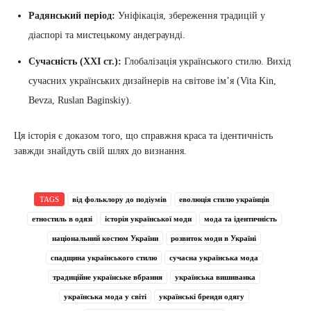
Радянський період:
Уніфікація, збереження традицій у
діаспорі та мистецькому андеграунді.
Сучасність (XXI ст.):
Глобалізація українського стилю. Вихід
сучасних українських дизайнерів на світове ім’я (Vita Kin,
Bevza, Ruslan Baginskiy).
Ця історія є доказом того, що справжня краса та ідентичність
завжди знайдуть свій шлях до визнання.
TAGS
від фольклору до подіумів
еволюція стилю українців
етностиль в одязі
історія української моди
мода та ідентичність
національний костюм України
розвиток моди в Україні
спадщина українського стилю
сучасна українська мода
традиційне українське вбрання
українська вишиванка
українська мода у світі
українські бренди одягу