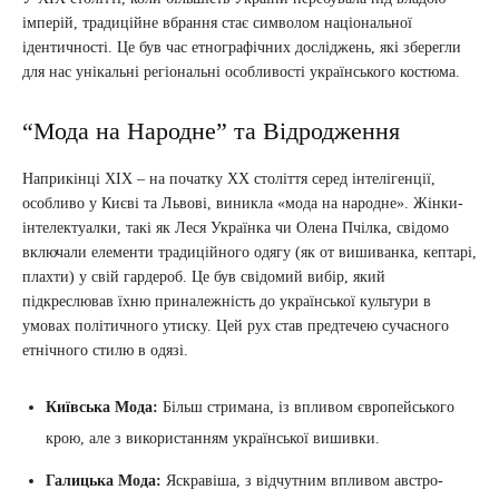
імперій, традиційне вбрання стає символом національної
ідентичності. Це був час етнографічних досліджень, які зберегли
для нас унікальні регіональні особливості українського костюма.
“Мода на Народне” та Відродження
Наприкінці XIX – на початку XX століття серед інтелігенції,
особливо у Києві та Львові, виникла «мода на народне». Жінки-
інтелектуалки, такі як Леся Українка чи Олена Пчілка, свідомо
включали елементи традиційного одягу (як от вишиванка, кептарі,
плахти) у свій гардероб. Це був свідомий вибір, який
підкреслював їхню приналежність до української культури в
умовах політичного утиску. Цей рух став предтечею сучасного
етнічного стилю в одязі.
Київська Мода:
Більш стримана, із впливом європейського
крою, але з використанням української вишивки.
Галицька Мода:
Яскравіша, з відчутним впливом австро-