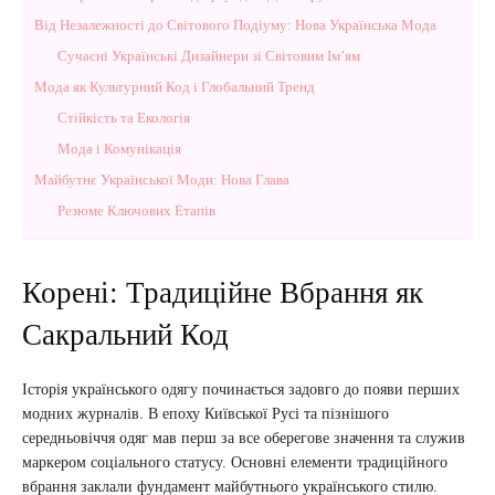
Від Незалежності до Світового Подіуму: Нова Українська Мода
Сучасні Українські Дизайнери зі Світовим Ім’ям
Мода як Культурний Код і Глобальний Тренд
Стійкість та Екологія
Мода і Комунікація
Майбутнє Української Моди: Нова Глава
Резюме Ключових Етапів
Корені: Традиційне Вбрання як
Сакральний Код
Історія українського одягу починається задовго до появи перших
модних журналів. В епоху Київської Русі та пізнішого
середньовіччя одяг мав перш за все оберегове значення та служив
маркером соціального статусу. Основні елементи традиційного
вбрання заклали фундамент майбутнього українського стилю.