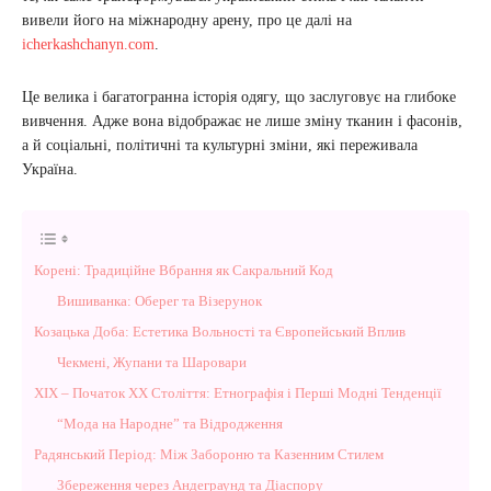
вивели його на міжнародну арену, про це далі на
icherkashchanyn.com
.
Це велика і багатогранна історія одягу, що заслуговує на глибоке
вивчення. Адже вона відображає не лише зміну тканин і фасонів,
а й соціальні, політичні та культурні зміни, які переживала
Україна.
Корені: Традиційне Вбрання як Сакральний Код
Вишиванка: Оберег та Візерунок
Козацька Доба: Естетика Вольності та Європейський Вплив
Чекмені, Жупани та Шаровари
XIX – Початок XX Століття: Етнографія і Перші Модні Тенденції
“Мода на Народне” та Відродження
Радянський Період: Між Забороню та Казенним Стилем
Збереження через Андеграунд та Діаспору