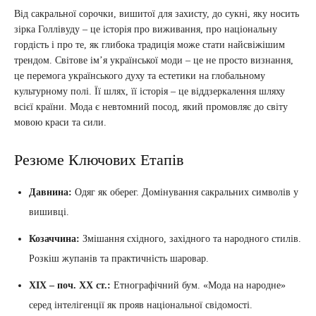
Від сакральної сорочки, вишитої для захисту, до сукні, яку носить
зірка Голлівуду – це історія про виживання, про національну
гордість і про те, як глибока традиція може стати найсвіжішим
трендом. Світове ім’я української моди – це не просто визнання,
це перемога українського духу та естетики на глобальному
культурному полі. Її шлях, її історія – це віддзеркалення шляху
всієї країни. Мода є невтомний посод, який промовляє до світу
мовою краси та сили.
Резюме Ключових Етапів
Давнина:
Одяг як оберег. Домінування сакральних символів у
вишивці.
Козаччина:
Змішання східного, західного та народного стилів.
Розкіш жупанів та практичність шаровар.
XIX – поч. XX ст.:
Етнографічний бум. «Мода на народне»
серед інтелігенції як прояв національної свідомості.