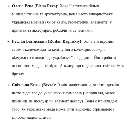
Олена Рева (Elena Reva):
Хоча її естетика більш
мінімалістична та архітектурна, вона часто використовує
українські мотиви (як от квіти, геометричні елементи) у
принтах та аксесуарах, роблячи їх сучасними.
Руслан Багінський (Ruslan Baginskiy):
Хоча він відомий
своїми капелюхами та кепі, у його колекціях завжди
відчувається повага до української спадщини. Його роботи
носять топ-моделі та зірки А-класу, що підкреслює світове ім’я
бренду.
Світлана Бевза (Bevza):
Її мінімалістичний, чистий дизайн
часто відсилає до українських символів (наприклад, колос
пшениці як аксесуар чи елемент декору). Вона є прикладом
того, як українська мода може бути водночас стриманою і
глибоко національною.