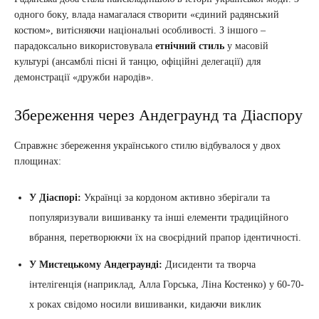
одного боку, влада намагалася створити «єдиний радянський
костюм», витісняючи національні особливості. З іншого –
парадоксально використовувала
етнічний стиль
у масовій
культурі (ансамблі пісні й танцю, офіційні делегації) для
демонстрації «дружби народів».
Збереження через Андеграунд та Діаспору
Справжнє збереження українського стилю відбувалося у двох
площинах:
У Діаспорі:
Українці за кордоном активно зберігали та
популяризували вишиванку та інші елементи традиційного
вбрання, перетворюючи їх на своєрідний прапор ідентичності.
У Мистецькому Андеграунді:
Дисиденти та творча
інтелігенція (наприклад, Алла Горська, Ліна Костенко) у 60-70-
х роках свідомо носили вишиванки, кидаючи виклик