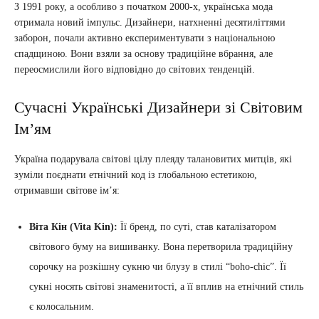
З 1991 року, а особливо з початком 2000-х, українська мода
отримала новий імпульс. Дизайнери, натхненні десятиліттями
заборон, почали активно експериментувати з національною
спадщиною. Вони взяли за основу традиційне вбрання, але
переосмислили його відповідно до світових тенденцій.
Сучасні Українські Дизайнери зі Світовим
Ім’ям
Україна подарувала світові цілу плеяду талановитих митців, які
зуміли поєднати етнічний код із глобальною естетикою,
отримавши світове ім’я:
Віта Кін (Vita Kin):
Її бренд, по суті, став каталізатором
світового буму на вишиванку. Вона перетворила традиційну
сорочку на розкішну сукню чи блузу в стилі “boho-chic”. Її
сукні носять світові знаменитості, а її вплив на етнічний стиль
є колосальним.