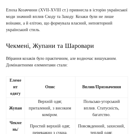
Епоха Козаччини (XVII-XVIII ст.) привнесла в історію української
моди значний вплив Сходу та Заходу. Козаки були не лише
воїнами, а й елітою, що формувала власний, неповторний
український стиль.
Чекмені, Жупани та Шаровари
Вбрання козаків було практичним, але водночас вишуканим.
Домінантними елементами стали:
Елеме
нт
Опис
Вплив/Призначення
одягу
Верхній одяг,
Польсько-угорський
Жупан
приталений, з високим
вплив. Статусність,
коміром.
багатство.
Чекме
Простий верхній одяг,
Повсякденний, захисний,
нь/
переважно з сукна.
теплий одяг.