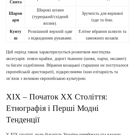
Свита
Широкі штани
Шаров
Зручність для верхової
(турецький/східний
ари
їзди та бою.
вплив).
Кунту
Розкішний верхній одяг
Елітне вбрання шляхти та
ш
з відкидними рукавами.
заможних козаків.
Цей період також характеризується розвитком мистецтва
аксесуарів: пояси-крайки, дорогі тканини (шовк, парча, оксамит)
та багате оздоблення. Вбрання козацької старшини не поступалося
європейській аристократії, підкреслюючи їхню елітарність та
зв’язок з великою європейською культурою.
XIX – Початок XX Століття:
Етнографія і Перші Модні
Тенденції
У XIX столітті, коли більшість України перебувала під владою