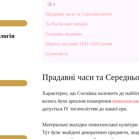
Прадавні часи та Середньовіччя
За Російської імперії
Соснівка модерна
логія
Період окупації 1941-1943 років
Сучасність
Прадавні часи та Середнь
Характерно, що Соснівка належить до найбіл
колись були ареалом поширення
пивихинсько
датується IV тисячоліттям до нашої ери.
Матеріальні знахідки пивихинської культури 
Тут були знайдені декоративні предмети, знар