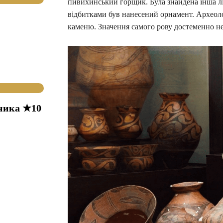
пивихинський горщик. Була знайдена інша ліп
відбитками був нанесений орнамент. Археоло
каменю. Значення самого рову достеменно не
ника ★10