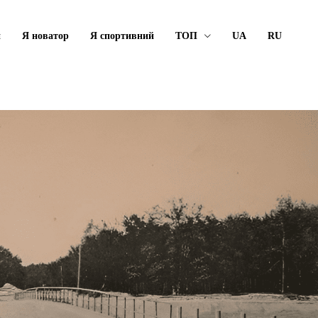
й
Я новатор
Я спортивний
ТОП
UA
RU