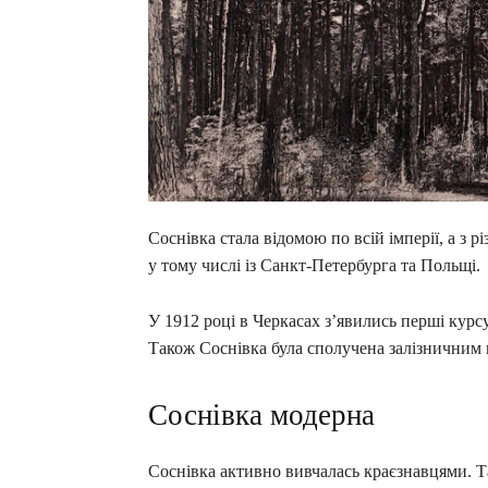
Соснівка стала відомою по всій імперії, а з р
у тому числі із Санкт-Петербурга та Польщі.
У 1912 році в Черкасах з’явились перші курсу
Також Соснівка була сполучена залізничним 
Соснівка модерна
Соснівка активно вивчалась краєзнавцями. Та