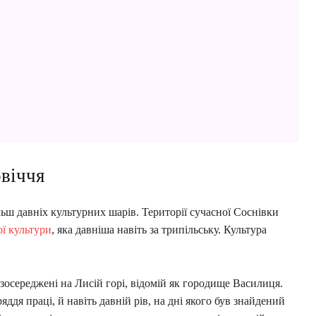
овіччя
ьш давніх культурних шарів. Території сучасної Соснівки
ї культури
, яка давніша навіть за трипільську. Культура
зосереджені на Лисій горі, відомій як городище Василиця.
яддя праці, й навіть давній рів, на дні якого був знайдений