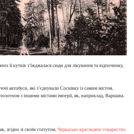
ізних її кутків з’їжджалася сюди для лікування та відпочинку,
ючі автобуси, які з’єднували Соснівку із самим містом.
полотном з іншими містами імперії, як, наприклад, Варшава.
к, згідно зі своїм статутом,
Черкаське краєзнавче товариство