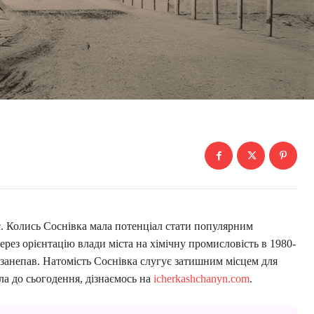
. Колись Соснівка мала потенціал стати популярним
рез орієнтацію влади міста на хімічну промисловість в 1980-
занепав. Натомість Соснівка слугує затишним місцем для
ла до сьогодення, дізнаємось на
icherkashchanyn.com
.