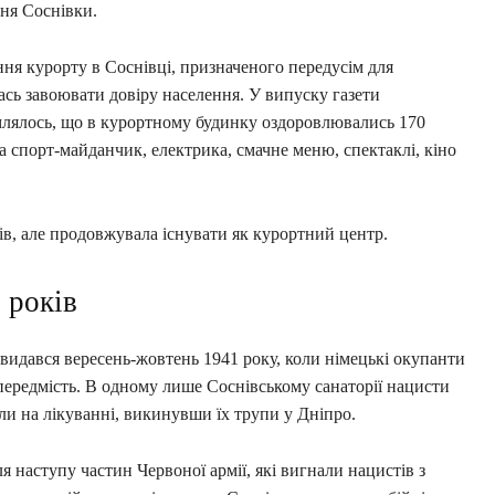
ня Соснівки.
ння курорту в Соснівці, призначеного передусім для
ась завоювати довіру населення. У випуску газети
млялось, що в курортному будинку оздоровлювались 170
ла спорт-майданчик, електрика, смачне меню, спектаклі, кіно
в, але продовжувала існувати як курортний центр.
 років
идався вересень-жовтень 1941 року, коли німецькі окупанти
 передмість. В одному лише Соснівському санаторії нацисти
и на лікуванні, викинувши їх трупи у Дніпро.
я наступу частин Червоної армії, які вигнали нацистів з