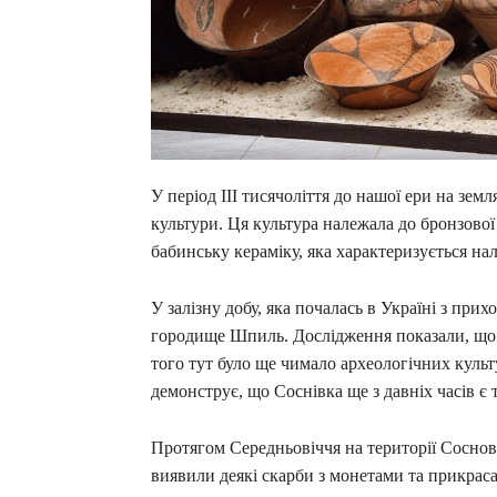
У період ІІІ тисячоліття до нашої ери на зем
культури. Ця культура належала до бронзової
бабинську кераміку, яка характеризується н
У залізну добу, яка почалась в Україні з при
городище Шпиль. Дослідження показали, що ц
того тут було ще чимало археологічних культу
демонструє, що Соснівка ще з давніх часів є 
Протягом Середньовіччя на території Соснов
виявили деякі скарби з монетами та прикраса