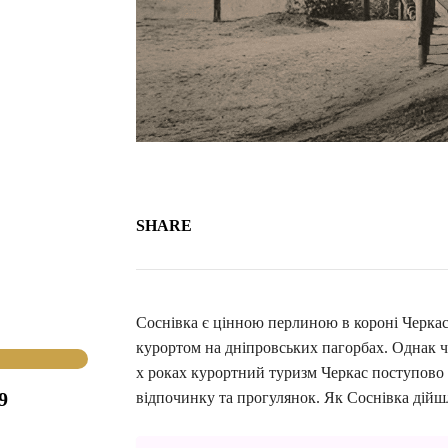
SHARE
Соснівка є цінною перлиною в короні Черкас
курортом на дніпровських пагорбах. Однак че
х роках курортний туризм Черкас поступово 
9
відпочинку та прогулянок. Як Соснівка дійш