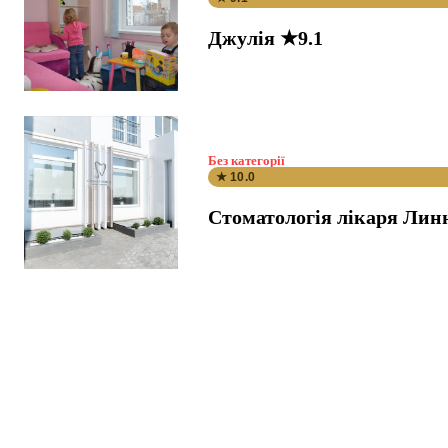
Джулія ★9.1
Без категорії
★ 10.0
Стоматологія лікаря Лин