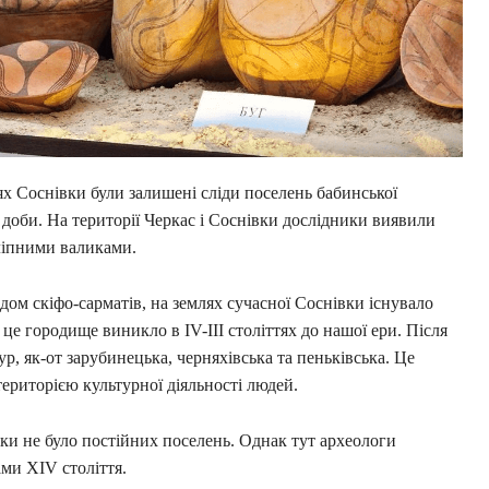
лях Соснівки були залишені сліди поселень бабинської
 доби. На території Черкас і Соснівки дослідники виявили
аліпними валиками.
ходом скіфо-сарматів, на землях сучасної Соснівки існувало
е городище виникло в IV-III століттях до нашої ери. Після
р, як-от зарубинецька, черняхівська та пеньківська. Це
територією культурної діяльності людей.
ки не було постійних поселень. Однак тут археологи
ми XIV століття.