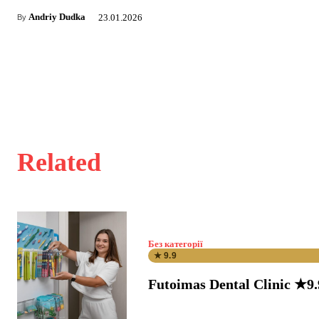
Andriy Dudka
23.01.2026
By
Related
Без категорії
★ 9.9
Futoimas Dental Clinic ★9.