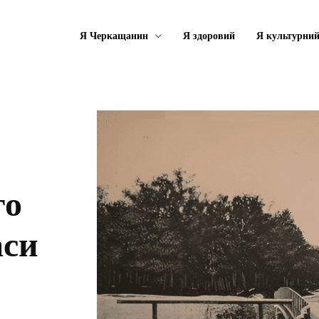
Я Черкащанин
Я здоровий
Я культурни
го
аси