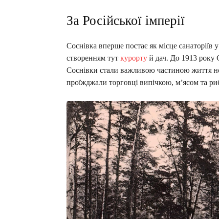
За Російської імперії
Соснівка вперше постає як місце санаторіїв у
створенням тут
курорту
й дач. До 1913 року 
Соснівки стали важливою частиною життя не
проїжджали торговці випічкою, м’ясом та ри