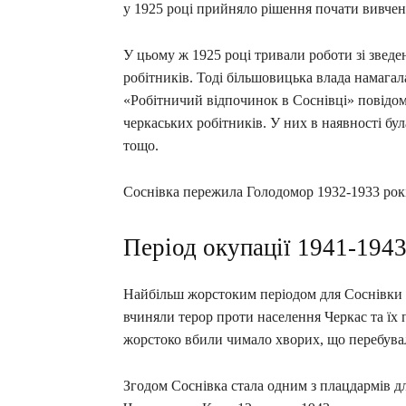
у 1925 році прийняло рішення почати вивчен
У цьому ж 1925 році тривали роботи зі зведе
робітників. Тоді більшовицька влада намагал
«Робітничий відпочинок в Соснівці» повідо
черкаських робітників. У них в наявності бу
тощо.
Соснівка пережила Голодомор 1932-1933 рокі
Період окупації 1941-1943
Найбільш жорстоким періодом для Соснівки в
вчиняли терор проти населення Черкас та їх
жорстоко вбили чимало хворих, що перебувал
Згодом Соснівка стала одним з плацдармів дл