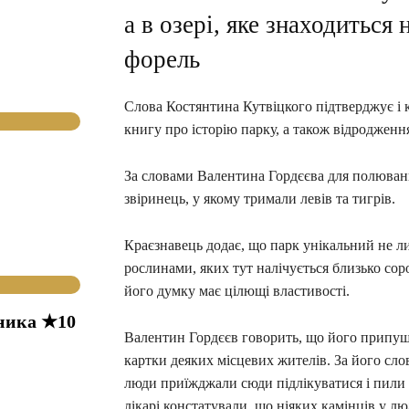
а в озері, яке знаходиться 
форель
Слова Костянтина Кутвіцкого підтверджує і 
книгу про історію парку, а також відродженн
За словами Валентина Гордєєва для полювання
звіринець, у якому тримали левів та тигрів.
Краєзнавець додає, що парк унікальний не ли
рослинами, яких тут налічується близько сор
його думку має цілющі властивості.
ника ★10
Валентин Гордєєв говорить, що його припущ
картки деяких місцевих жителів. За його сло
люди приїжджали сюди підлікуватися і пили в
лікарі констатували, що ніяких камінців у л