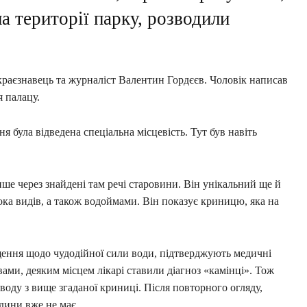
на території парку, розводили
краєзнавець та журналіст Валентин Гордєєв. Чоловік написав
я палацу.
 була відведена спеціальна місцевість. Тут був навіть
ше через знайдені там речі старовини. Він унікальний ще й
ока видів, а також водоймами. Він показує криницю, яка на
ення щодо чудодійної сили води, підтверджують медичні
вами, деяким місцем лікарі ставили діагноз «камінці». Тож
оду з вище згаданої криниці. Після повторного огляду,
юдини вже не має.