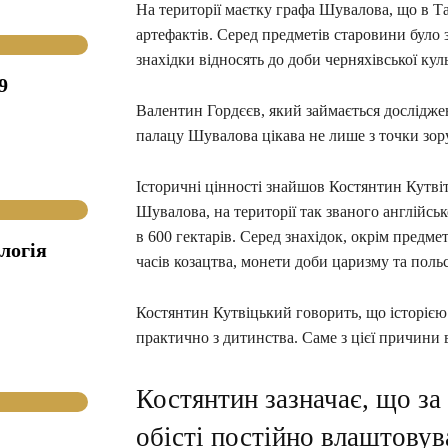
На території маєтку графа Шувалова, що в Т
артефактів. Серед предметів старовини було 
знахідки відносять до доби черняхівської ку
9
Валентин Гордєєв, який займається досліджен
палацу Шувалова цікава не лише з точки зору
Історичні цінності знайшов Костянтин Кутв
Шувалова, на території так званого англійсь
в 600 гектарів. Серед знахідок, окрім предме
логія
часів козацтва, монети доби царизму та польс
Костянтин Кутвіцький говорить, що історією а
практично з дитинства. Саме з цієї причини в
Костянтин зазначає, що за
обісті постійно влаштовув