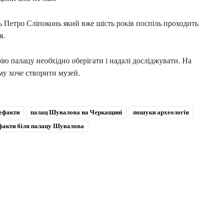
ь Петро Сліпоконь який вже шість років поспіль проходить
я.
ю палацу необхідно оберігати і надалі досліджувати. На
му хоче створити музей.
тефакти
палац Шувалова на Черкащині
пошуки археологів
ефакти біля палацу Шувалова