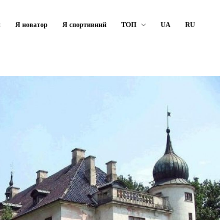
й
Я новатор
Я спортивний
ТОП
UA
RU