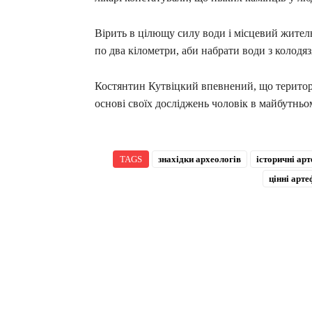
Вірить в цілющу силу води і місцевий жител
по два кілометри, аби набрати води з колодяз
Костянтин Кутвіцкий впевнений, що територі
основі своїх досліджень чоловік в майбутньо
TAGS
знахідки археологів
історичні ар
цінні арт