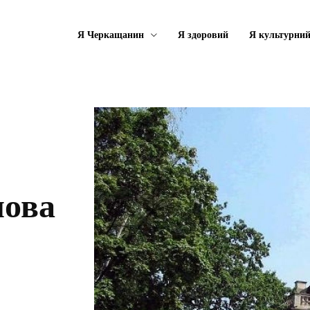
Я Черкащанин
Я здоровий
Я культурни
лова