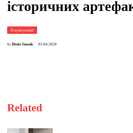
історичних артефа
Я культурний
Denis Stasuk
03.04.2020
By
Related