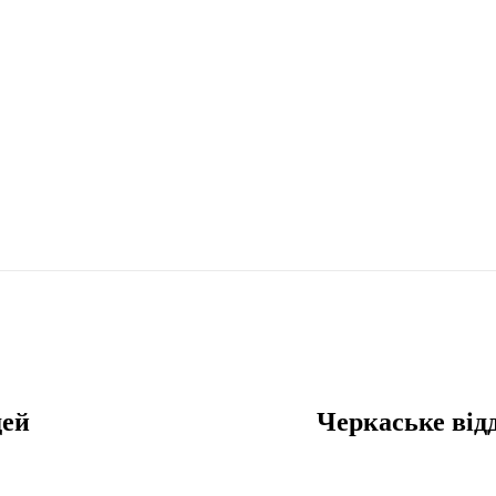
дей
Черкаське від