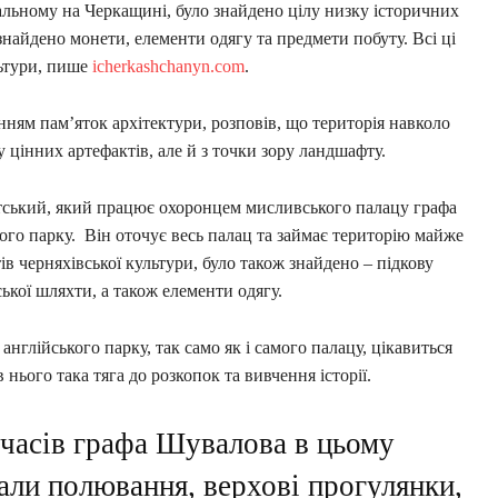
альному на Черкащині, було знайдено цілу низку історичних
знайдено монети, елементи одягу та предмети побуту. Всі ці
льтури, пише
icherkashchanyn.com
.
ням пам’яток архітектури, розповів, що територія навколо
 цінних артефактів, але й з точки зору ландшафту.
ітський, який працює охоронцем мисливського палацу графа
кого парку. Він оточує весь палац та займає територію майже
тів черняхівської культури, було також знайдено – підкову
ької шляхти, а також елементи одягу.
нглійського парку, так само як і самого палацу, цікавиться
 нього така тяга до розкопок та вивчення історії.
 часів графа Шувалова в цьому
али полювання, верхові прогулянки,