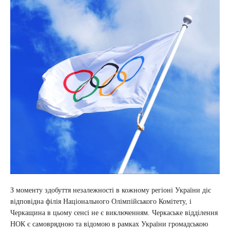
З моменту здобуття незалежності в кожному регіоні України діє
відповідна філія Національного Олімпійського Комітету, і
Черкащина в цьому сенсі не є виключенням. Черкаське відділення
НОК є самоврядною та відомою в рамках України громадською