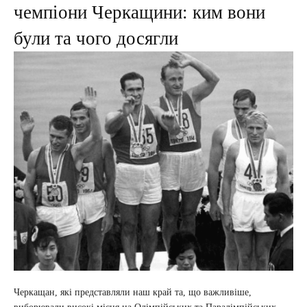
чемпіони Черкащини: ким вони
були та чого досягли
Черкащан, які представляли наш край та, що важливіше,