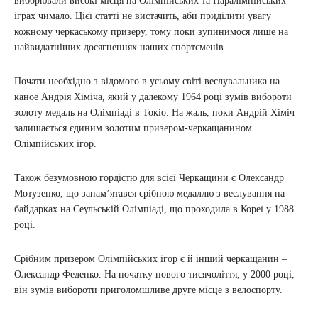
виборювали високі місця на Олімпійських та Паралімпійських
іграх чимало. Цієї статті не вистачить, аби приділити увагу
кожному черкаському призеру, тому поки зупинимося лише на
найвидатніших досягненнях наших спортсменів.
Почати необхідно з відомого в усьому світі веслувальника на
каное Андрія Хіміча, який у далекому 1964 році зумів вибороти
золоту медаль на Олімпіаді в Токіо. На жаль, поки Андрій Хіміч
залишається єдиним золотим призером-черкащанином
Олімпійських ігор.
Також безумовною гордістю для всієї Черкащини є Олександр
Мотузенко, що запам’ятався срібною медаллю з веслування на
байдарках на Сеульській Олімпіаді, що проходила в Кореї у 1988
році.
Срібним призером Олімпійських ігор є й інший черкащанин –
Олександр Феденко. На початку нового тисячоліття, у 2000 році,
він зумів вибороти приголомшливе друге місце з велоспорту.