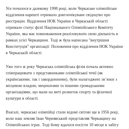
Усе почалося в далекому 1998 році, коли Черкаське олімпійське
відділення нарешті отримало довгоочікуване свідоцтво про
реєстрацію. Відділення НОК України в Черкаській області
отримало статус філії Національного Олімпійського Комітету
України, яка має повноваження реалізовувати свою діяльність в
рамках усієї Черкащини. Тоді ж була написана “внутрішня
Конституція” організації: Положення про відділення НОК України
в Черкаській області.
Уже того ж року Черкаська олімпійська філія почала активно
співпрацювати з представниками олімпійської течії (як
українськими, так і закордонними), були налагоджені зв’язки з
місцевою владою, меценатами та іншими громадськими
організаціями, що мали на меті розвиток спорту та фізичної
культури в області.
Взагалі, черкаські олімпійці стали відомі світові ще в 1956 році,
коли наш земляк Іван Чернявський представляв Черкащину на
Олімпійських іграх. Тоді йому вдалося посісти 10 місце в забігу