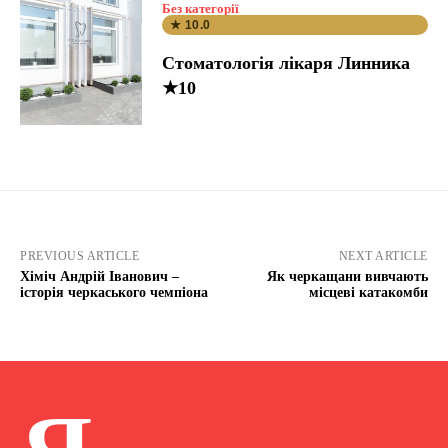
Без категорії
★ 10.0
Стоматологія лікаря Линника
★10
PREVIOUS ARTICLE
NEXT ARTICLE
Хіміч Андрій Іванович –
Як черкащани вивчають
історія черкаського чемпіона
місцеві катакомби