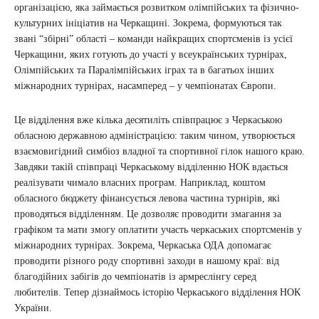
організацією, яка займається розвитком олімпійських та фізично-
культурних ініціатив на Черкащині. Зокрема, формуються так
звані “збірні” області – команди найкращих спортсменів із усієї
Черкащини, яких готують до участі у всеукраїнських турнірах,
Олімпійських та Паралімпійських іграх та в багатьох інших
міжнародних турнірах, насамперед – у чемпіонатах Європи.
Це відділення вже кілька десятиліть співпрацює з Черкаською
обласною державною адміністрацією: таким чином, утворюється
взаємовигідний симбіоз владної та спортивної гілок нашого краю.
Завдяки такій співпраці Черкаському відділенню НОК вдається
реалізувати чимало власних програм. Наприклад, коштом
обласного бюджету фінансується левова частина турнірів, які
проводяться відділенням. Це дозволяє проводити змагання за
графіком та мати змогу оплатити участь черкаських спортсменів у
міжнародних турнірах. Зокрема, Черкаська ОДА допомагає
проводити різного роду спортивні заходи в нашому краї: від
благодійних забігів до чемпіонатів із армреслінгу серед
любителів. Тепер дізнаймось історію Черкаського відділення НОК
України.