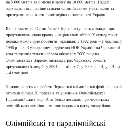
на 5 000 метрів та 6 місце в забігу на 10 000 метрів. Надалі
черкащани все частіше ставали олімпійськими учасниками та
призерами ігор: взяти лише період незалежності України.
Як ви знаєте, на Олімпійських іграх виступають команди, що
представляють свою країну – національні збірні. У складі таких
нерідко можна було побачити черкащан: у 1992 році – 1 людина, у
1996 р. – 3. З утворенням відділення НОК України на Черкащині
така тенденція тільки набрала обертів: у 2000 році на
Олімпійських і Паралімпійських іграх Черкаську область
представляло 5 людей, у 2004 р. – цілих 7, у 2008 р. – 4, у 2012 р.
– 4 і так далі.
Загалом за весь час роботи Черкаської олімпійської філії наш край
отримав більше 30 призерів та учасників Олімпійських і
Паралімпійських ігор. А от більш детально про черкаських
олімпійських чемпіонів ми поговоримо в наступному блоці.
Олімпійські та паралімпійські