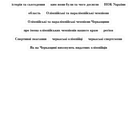
історія та сьогодення
ким вони були та чого досягли
НОК України
область
Олімпійські та паралімпійські чемпіони
Олімпійські та паралімпійські чемпіони Черкащини
про імена олімпійських чемпіонів нашого краю
регіон
Спортивні змагання
черкаські олімпійці
черкаські спортсмени
Як на Черкащині виховують видатних олімпійців