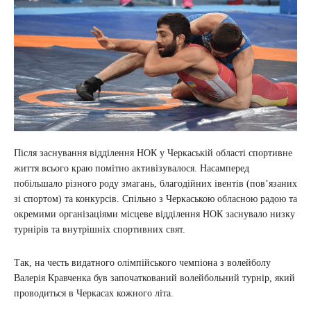
Після заснування відділення НОК у Черкаській області спортивне
життя всього краю помітно активізувалося. Насамперед
побільшало різного роду змагань, благодійних івентів (пов’язаних
зі спортом) та конкурсів. Спільно з Черкаською обласною радою та
окремими організаціями місцеве відділення НОК заснувало низку
турнірів та внутрішніх спортивних свят.
Так, на честь видатного олімпійського чемпіона з волейболу
Валерія Кравченка був започаткований волейбольний турнір, який
проводиться в Черкасах кожного літа.