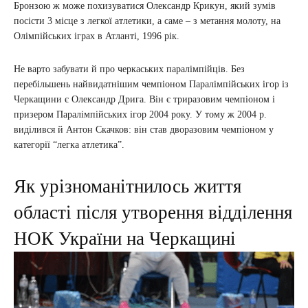
Бронзою ж може похизуватися Олександр Крикун, який зумів
посісти 3 місце з легкої атлетики, а саме – з метання молоту, на
Олімпійських іграх в Атланті, 1996 рік.
Не варто забувати й про черкаських паралімпійців. Без
перебільшень найвидатнішим чемпіоном Паралімпійських ігор із
Черкащини є Олександр Дрига. Він є триразовим чемпіоном і
призером Паралімпійських ігор 2004 року. У тому ж 2004 р.
виділився й Антон Скачков: він став дворазовим чемпіоном у
категорії “легка атлетика”.
Як урізноманітнилось життя
області після утворення відділення
НОК України на Черкащині