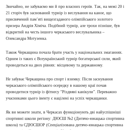
Звичайно, не забуваємо ми й про власних героїв. Так, на межі 20 і
21 сторіч був заснований турнір із веслування на каное, що
присвячений пам’яті вищезгаданого олімпійського золотого
призера Андрія Хіміча. Подібний турнір, але трохи пізніше, був
відкритий на честь іншого черкаського веслувальника –
Олександра Мотузенка.
Також Черкащина почала брати участь у національних змаганнях.
Одним із таких є Всеукраїнський турнір богатирської сили, який
проводиться на двох рівнях: місцевому та державному.
Не забуває Черкащина про спорт і взимку. Після заснування
черкаського олімпійського осередку в нашому краї почав
проводитися турнір із фітнесу “Різдвяні канікули”. Переважно
учасниками цього івенту є націлені на успіх черкащанки.
Як ви можете знати, в Черкасах функціонують дві найуспішніші
спортивні школи регіону: ДЮСШ №2 (Дитячо-юнацька спортивна
школа) та СДЮСШОР (Спеціалізована дитячо-юнацька спортивна