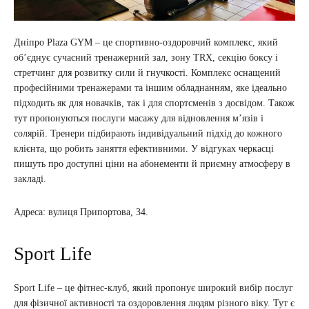
Дніпро Plaza GYM – це спортивно-оздоровчий комплекс, який
об’єднує сучасний тренажерний зал, зону TRX, секцію боксу і
стретчинг для розвитку сили й гнучкості. Комплекс оснащений
професійними тренажерами та іншим обладнанням, яке ідеально
підходить як для новачків, так і для спортсменів з досвідом. Також
тут пропонуються послуги масажу для відновлення м’язів і
солярій. Тренери підбирають індивідуальний підхід до кожного
клієнта, що робить заняття ефективними. У відгуках черкасці
пишуть про доступні ціни на абонементи й приємну атмосферу в
закладі.
Адреса: вулиця Припортова, 34.
Sport Life
Sport Life – це фітнес-клуб, який пропонує широкий вибір послуг
для фізичної активності та оздоровлення людям різного віку. Тут є