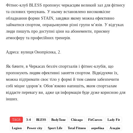
Фітнес-клуб BLESS пропонує черкасцям великий зал для фітнесу
та силових тренувань. У ньому встановлено високоякісне
обладнання форми STAIN, завдяки якому можна ефективно
займатися спортом, опрацьовуючи різні групи м’язів. У відгуках
люди пишуть про доступні ціни на абонементи, приємну
атмосферу та професійних тренерів.
Адреса: вулиця Онопрієнка, 2.
Як бачите, в Черкасах безліч спортзалів і фітнес-клубів, що
пропонують людям ефективні заняття спортом. Відвідуючи їх,
можна підтримати своє тіло у формі й тим самим забезпечити
собі міцне здоров’я. Обов’язково напишіть, яким спортзалам
віддаєте перевагу ви, адже ця інформація буде дуже корисною для
інших.
TAGS
3-4
BLESS
BodyTone
Chicago
FitCurces
Lady Fit
Legion
Power city
Sport Life
Total Fitness
аеробіка
Аладін