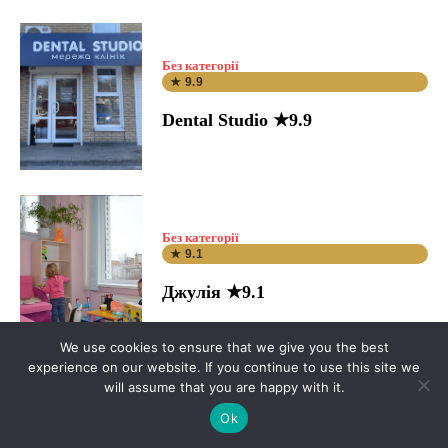
Без категорії
★ 9.9
Dental Studio ★9.9
Без категорії
★ 9.1
Джулія ★9.1
We use cookies to ensure that we give you the best
experience on our website. If you continue to use this site we
will assume that you are happy with it.
Без категорії
★ 10.0
Ok