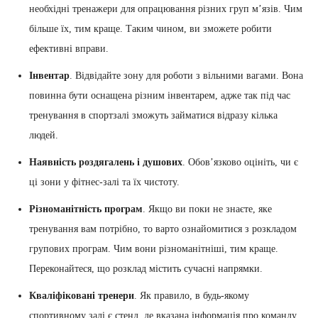
необхідні тренажери для опрацювання різних груп м’язів. Чим
більше їх, тим краще. Таким чином, ви зможете робити
ефективні вправи.
Інвентар
. Відвідайте зону для роботи з вільними вагами. Вона
повинна бути оснащена різним інвентарем, адже так під час
тренування в спортзалі зможуть займатися відразу кілька
людей.
Наявність роздягалень і душових
. Обов’язково оцініть, чи є
ці зони у фітнес-залі та їх чистоту.
Різноманітність програм
. Якщо ви поки не знаєте, яке
тренування вам потрібно, то варто ознайомитися з розкладом
групових програм. Чим вони різноманітніші, тим краще.
Переконайтеся, що розклад містить сучасні напрямки.
Кваліфіковані тренери
. Як правило, в будь-якому
спортивному залі є стенд, де вказана інформація про команду.