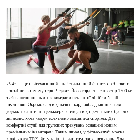
«3-4» — це найсучасніший і найстильніший фітнес-клуб нового
покоління в самому серці Черкас. Його гордістю є простір 1500 м²
з абсолютно новими тренажерами останньої лінійки Nautilus
Inspiration. Окремо слід відзначити кардіообладнання: бігові
доріжки, еліптичні тренажери, степери від преміальних брендів,
які дозволяють людям ефективно займатися спортом. Дві
комфортні студії для групових тренувань оснащені новим
преміальним інвентарем. Таким чином, у фітнес-клубі можна
відвідувати TRX, йогу та інші види групових тренувань. Для