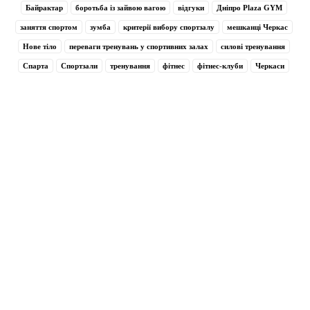
Байрактар
боротьба із зайвою вагою
відгуки
Дніпро Plaza GYM
заняття спортом
зумба
критерії вибору спортзалу
мешканці Черкас
Нове тіло
переваги тренувань у спортивних залах
силові тренування
Спарта
Спортзали
тренування
фітнес
фітнес-клуби
Черкаси