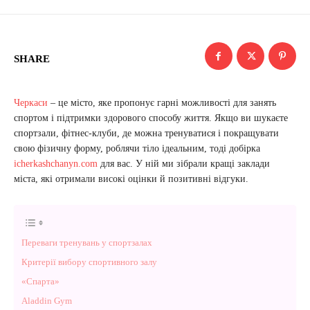
SHARE
Черкаси
– це місто, яке пропонує гарні можливості для занять
спортом і підтримки здорового способу життя. Якщо ви шукаєте
спортзали, фітнес-клуби, де можна тренуватися і покращувати
свою фізичну форму, роблячи тіло ідеальним, тоді добірка
icherkashchanyn.com
для вас. У ній ми зібрали кращі заклади
міста, які отримали високі оцінки й позитивні відгуки.
Переваги тренувань у спортзалах
Критерії вибору спортивного залу
«Спарта»
Aladdin Gym