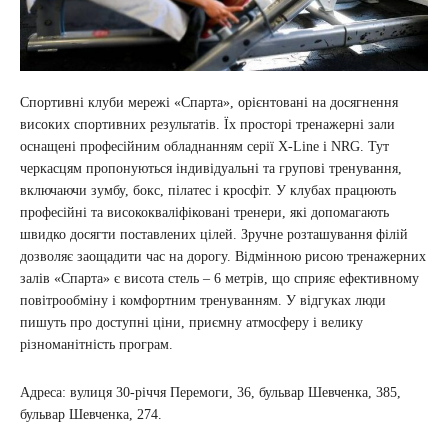
Спортивні клуби мережі «Спарта», орієнтовані на досягнення
високих спортивних результатів. Їх просторі тренажерні зали
оснащені професійним обладнанням серії X-Line і NRG. Тут
черкасцям пропонуються індивідуальні та групові тренування,
включаючи зумбу, бокс, пілатес і кросфіт. У клубах працюють
професійні та висококваліфіковані тренери, які допомагають
швидко досягти поставлених цілей. Зручне розташування філій
дозволяє заощадити час на дорогу. Відмінною рисою тренажерних
залів «Спарта» є висота стель – 6 метрів, що сприяє ефективному
повітрообміну і комфортним тренуванням. У відгуках люди
пишуть про доступні ціни, приємну атмосферу і велику
різноманітність програм.
Адреса: вулиця 30-річчя Перемоги, 36, бульвар Шевченка, 385,
бульвар Шевченка, 274.