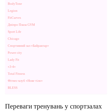
BodyTone
Legion
FitCurves
Дніпро Плаза GYM
Sport Life
Chicago
Спортивний зал «Байрактар»
Power city
Lady Fit
«3-4»
Total Fitness
Фітнес-клуб «Нове тіло»
BLESS
Переваги тренувань у спортзалах