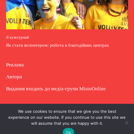
Я культурний
Як стати волонтером: робота в благодійних центрах
Реклама
Автори
Видання входить до медіа-групи
MistoOnline
Copyright © Повне використання матеріалу
We use cookies to ensure that we give you the best
experience on our website. If you continue to use this site we
заборонено. Частково можна з гіперпосиланням.
will assume that you are happy with it.
Ok