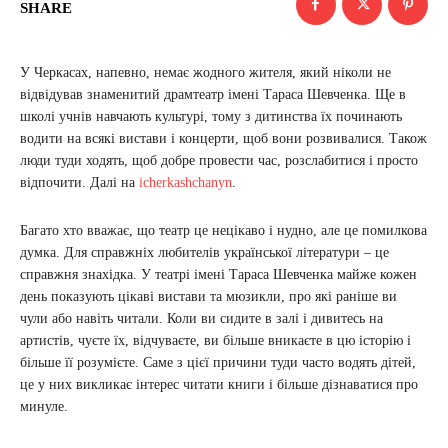
SHARE
У Черкасах, напевно, немає жодного жителя, який ніколи не
відвідував знаменитий драмтеатр імені Тараса Шевченка. Ще в
школі учнів навчають культурі, тому з дитинства їх починають
водити на всякі вистави і концерти, щоб вони розвивалися. Також
люди туди ходять, щоб добре провести час, розслабитися і просто
відпочити. Далі на
icherkashchanyn
.
Багато хто вважає, що театр це нецікаво і нудно, але це помилкова
думка. Для справжніх любителів української літератури – це
справжня знахідка. У театрі імені Тараса Шевченка майже кожен
день показують цікаві вистави та мюзикли, про які раніше ви
чули або навіть читали. Коли ви сидите в залі і дивитесь на
артистів, чуєте їх, відчуваєте, ви більше вникаєте в цю історію і
більше її розумієте. Саме з цієї причини туди часто водять дітей,
це у них викликає інтерес читати книги і більше дізнаватися про
минуле.