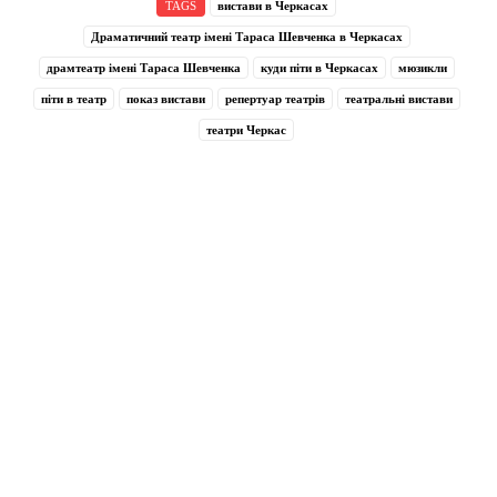
TAGS
вистави в Черкасах
Драматичний театр імені Тараса Шевченка в Черкасах
драмтеатр імені Тараса Шевченка
куди піти в Черкасах
мюзикли
піти в театр
показ вистави
репертуар театрів
театральні вистави
театри Черкас