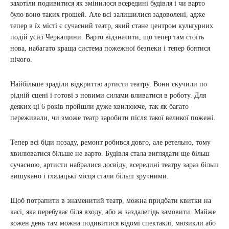
захотіли подивитися як змінилося всередині будівля і чи варто
було воно таких грошей. Але всі залишилися задоволені, адже
тепер в їх місті є сучасний театр, який стане центром культурних
подій усієї Черкащини. Варто відзначити, що тепер там стоїть
нова, набагато краща система пожежної безпеки і тепер боятися
нічого.
Найбільше зраділи відкриттю артисти театру. Вони скучили по
рідній сцені і готові з новими силами вливатися в роботу. Для
деяких ці 6 років пройшли дуже хвилююче, так як багато
переживали, чи зможе театр заробити після такої великої пожежі.
Тепер всі біди позаду, ремонт робився довго, але ретельно, тому
хвилюватися більше не варто. Будівля стала виглядати ще більш
сучасною, артисти набралися досвіду, всередині театру зараз більш
вишукано і глядацькі місця стали більш зручними.
Щоб потрапити в знаменитий театр, можна придбати квитки на
касі, яка перебуває біля входу, або ж заздалегідь замовити. Майже
кожен день там можна подивитися відомі спектаклі, мюзикли або