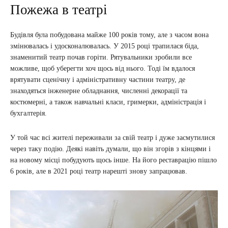
Пожежа в театрі
Будівля була побудована майже 100 років тому, але з часом вона
змінювалась і удосконалювалась. У 2015 році трапилася біда,
знаменитий театр почав горіти. Рятувальники зробили все
можливе, щоб уберегти хоч щось від нього. Тоді їм вдалося
врятувати сценічну і адміністративну частини театру, де
знаходяться інженерне обладнання, численні декорації та
костюмерні, а також навчальні класи, гримерки, адміністрація і
бухгалтерія.
У той час всі жителі переживали за свій театр і дуже засмутилися
через таку подію. Деякі навіть думали, що він згорів з кінцями і
на новому місці побудують щось інше. На його реставрацію пішло
6 років, але в 2021 році театр нарешті знову запрацював.