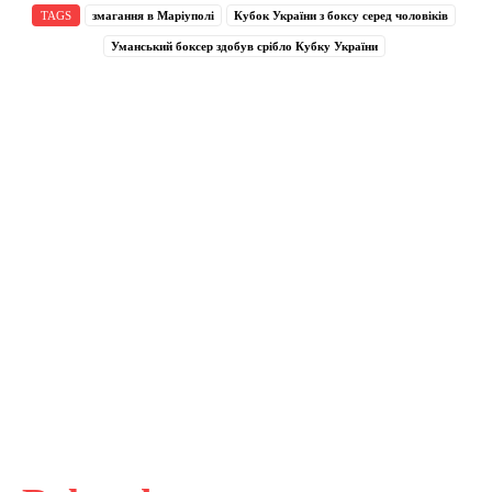
TAGS
змагання в Маріуполі
Кубок України з боксу серед чоловіків
Уманський боксер здобув срібло Кубку України