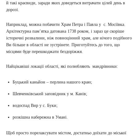
й такі краєвиди, заради яких доведеться витрачати цілей день в
дорозі.
Наприклад, можна побачити Храм Петра і Павла у с. Мосіївка.
Архітектурна пам’ятка датована 1738 роком, і зараз це скоріше
історичні розвалини, ніж повноцінний храм, але нічого подібного
Ви більше в області не зустрінете. Приготуйтесь до того, що
місцями буде перешкоджати бездоріжжя.
Найцікавіші локації області, які полюбляють мандрівники:
Буцький каньйон – перлина нашого краю;
Шевченківський заповідник у м. Канів;
водоспад Вир у с. Буки;
розкішна набережна в Умані.
Щоб просто порелаксувати містом, достатньо доїхати до міської