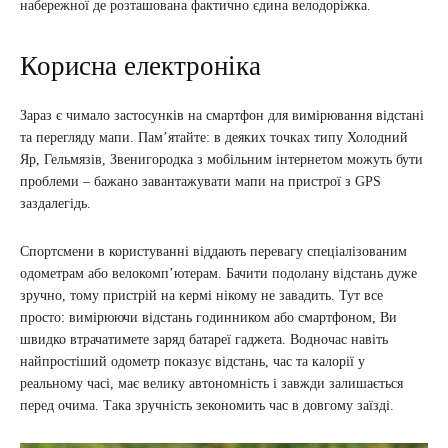
набережної де розташована фактично єдина велодоріжка.
Корисна електроніка
Зараз є чимало застосунків на смартфон для вимірювання відстані
та перегляду мапи. Пам’ятайте: в деяких точках типу Холодний
Яр, Гельмязів, Звенигородка з мобільним інтернетом можуть бути
проблеми – бажано завантажувати мапи на пристрої з GPS
заздалегідь.
Спортсмени в користуванні віддають перевагу спеціалізованим
одометрам або велокомп’ютерам. Бачити подолану відстань дуже
зручно, тому пристрій на кермі нікому не завадить. Тут все
просто: вимірюючи відстань годинником або смартфоном, Ви
швидко втрачатимете заряд батареї гаджета. Водночас навіть
найпростіший одометр показує відстань, час та калорії у
реальному часі, має велику автономність і завжди залишається
перед очима. Така зручність зекономить час в довгому заїзді.