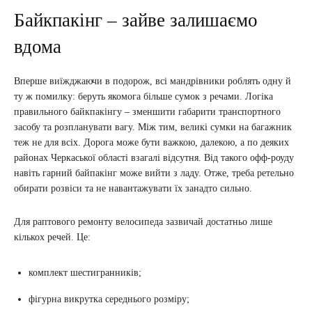
Байкпакінг – зайве залишаємо
вдома
Вперше виїжджаючи в подорож, всі мандрівники роблять одну й
ту ж помилку: беруть якомога більше сумок з речами. Логіка
правильного байкпакінгу – зменшити габарити транспортного
засобу та розпланувати вагу. Між тим, великі сумки на багажник
теж не для всіх. Дорога може бути важкою, далекою, а по деяких
районах Черкаської області взагалі відсутня. Від такого офф-роуду
навіть гарний байпакінг може вийти з ладу. Отже, треба ретельно
обирати розвіси та не навантажувати їх занадто сильно.
Для раптового ремонту велосипеда зазвичай достатньо лише
кількох речей. Це:
комплект шестигранників;
фігурна викрутка середнього розміру;