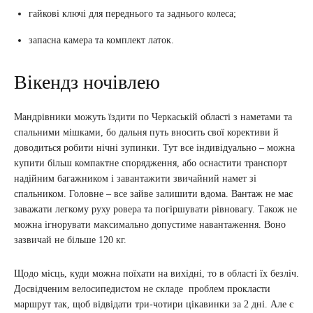
гайкові ключі для переднього та заднього колеса;
запасна камера та комплект латок.
Вікендз ночівлею
Мандрівники можуть їздити по Черкаській області з наметами та
спальними мішками, бо дальня путь вносить свої корективи й
доводиться робити нічні зупинки. Тут все індивідуально – можна
купити більш компактне спорядження, або оснастити транспорт
надійним багажником і завантажити звичайний намет зі
спальником. Головне – все зайве залишити вдома. Вантаж не має
заважати легкому руху ровера та погіршувати рівновагу. Також не
можна ігнорувати максимально допустиме навантаження. Воно
зазвичай не більше 120 кг.
Щодо місць, куди можна поїхати на вихідні, то в області їх безліч.
Досвідченим велосипедистом не складе проблем прокласти
маршрут так, щоб відвідати три-чотири цікавинки за 2 дні. Але є