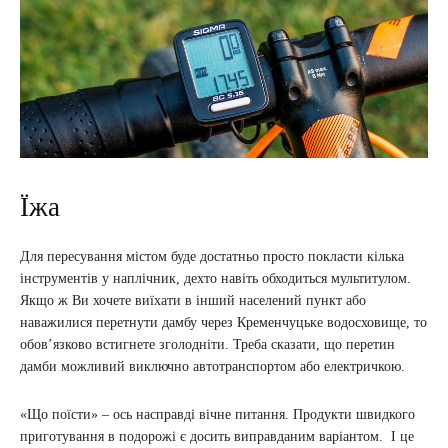
Їжа
Для пересування містом буде достатньо просто покласти кілька
інструментів у наплічник, дехто навіть обходиться мультитулом.
Якщо ж Ви хочете виїхати в інший населений пункт або
наважилися перетнути дамбу через Кременчуцьке водосховище, то
обов’язково встигнете зголодніти. Треба сказати, що перетин
дамби можливий виключно автотранспортом або електричкою.
«Що поїсти» – ось насправді вічне питання. Продукти швидкого
приготування в подорожі є досить виправданим варіантом. І це