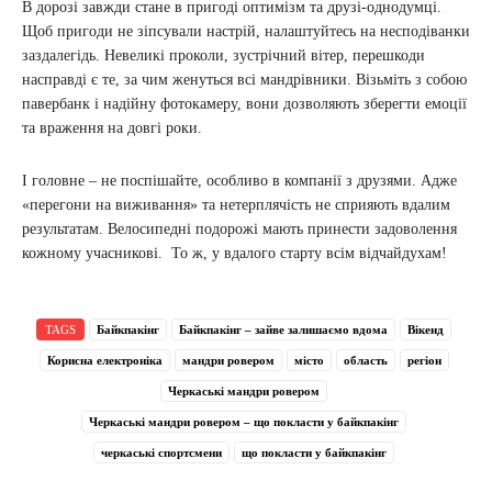
В дорозі завжди стане в пригоді оптимізм та друзі-однодумці.
Щоб пригоди не зіпсували настрій, налаштуйтесь на несподіванки
заздалегідь. Невеликі проколи, зустрічний вітер, перешкоди
насправді є те, за чим женуться всі мандрівники. Візьміть з собою
павербанк і надійну фотокамеру, вони дозволяють зберегти емоції
та враження на довгі роки.
І головне – не поспішайте, особливо в компанії з друзями. Адже
«перегони на виживання» та нетерплячість не сприяють вдалим
результатам. Велосипедні подорожі мають принести задоволення
кожному учасникові. То ж, у вдалого старту всім відчайдухам!
TAGS
Байкпакінг
Байкпакінг – зайве залишаємо вдома
Вікенд
Корисна електроніка
мандри ровером
місто
область
регіон
Черкаські мандри ровером
Черкаські мандри ровером – що покласти у байкпакінг
черкаські спортсмени
що покласти у байкпакінг