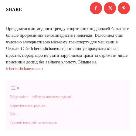
SHARE
Приєднатися до модного тренду спортивних подорожей бажає все
більше професійних велосипедистів і новачків. Велосипед стає
чудовою альтернативою міському транспорту для мешканців
Черкас. Сайт icherkashchanyn.com пропонує врахувати кілька
простих порад, щоб не стати заручником траси та отримати лише
приємний досвід без зайвого клопоту. Більше на
icherkashchanyn.com
.
Байкпакінг – зайве залишаємо вдома
Корисна електроніка
Їжа
Гарний настрій та компанія