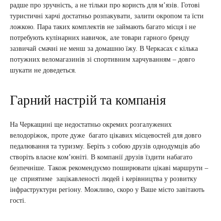
радше про зручність, а не тільки про користь для м’язів. Готові
туристичні харчі достатньо розпакувати, залити окропом та їсти
ложкою. Пара таких комплектів не займають багато місця і не
потребують кулінарних навичок, але товари гарного бренду
зазвичай смачні не менш за домашню їжу. В Черкасах є кілька
потужних веломагазинів зі спортивним харчуванням – довго
шукати не доведеться.
Гарний настрій та компанія
На Черкащині ще недостатньо окремих розгалужених
велодоріжок, проте дуже багато цікавих місцевостей для довго
педалювання та туризму. Беріть з собою друзів однодумців або
створіть власне ком’юніті. В компанії друзів їздити набагато
безпечніше. Також рекомендуємо поширювати цікаві маршрути –
це сприятиме зацікавленості людей і керівництва у розвитку
інфраструктури регіону. Можливо, скоро у Ваше місто завітають
гості.