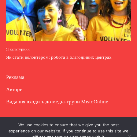
Я культурний
Як стати волонтером: робота в благодійних центрах
Реклама
Автори
Видання входить до медіа-групи
MistoOnline
Copyright © Повне використання матеріалу
We use cookies to ensure that we give you the best
experience on our website. If you continue to use this site we
заборонено. Частково можна з гіперпосиланням.