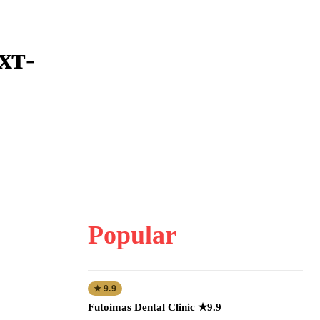
хт-
Popular
★ 9.9
Futoimas Dental Clinic ★9.9