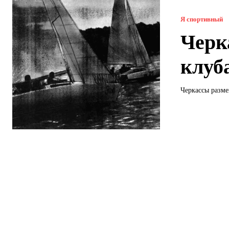
Я спортивный
Черк
клуба
Черкассы разме