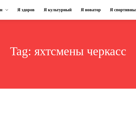
ин
Я здоров
Я культурный
Я новатор
Я спортивны
Tag:
яхтсмены черкасс