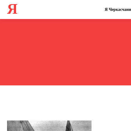
Я
Я Черкасчан