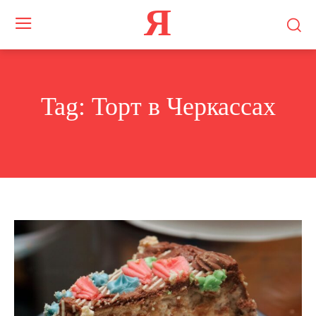
Я
Tag:
Торт в Черкассах