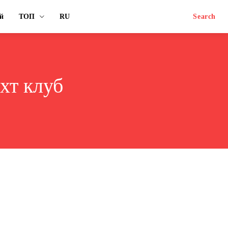
й
ТОП
RU
Search
яхт клуб