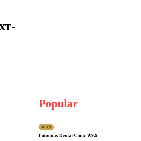
хт-
Popular
★ 9.9
Futoimas Dental Clinic ★9.9