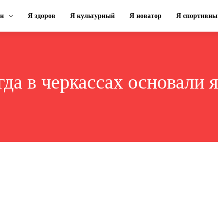
ин
Я здоров
Я культурный
Я новатор
Я спортивны
гда в черкассах основали 