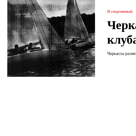
Я спортивный
Черк
клуба
Черкассы разме