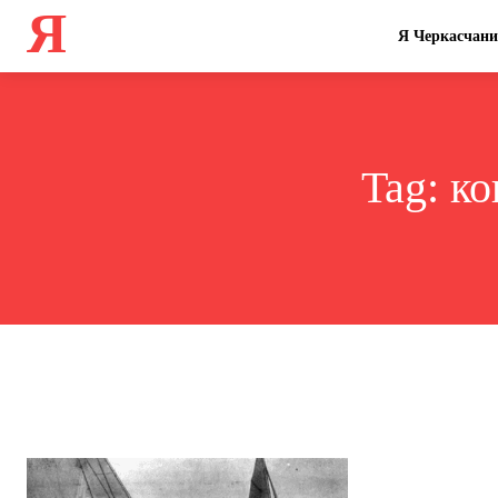
Я
Я Черкасчан
Tag:
ко