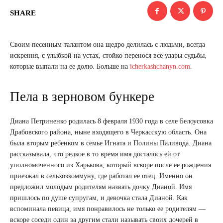
SHARE
Своим песенным талантом она щедро делилась с людьми, всегда
искрення, с улыбкой на устах, стойко перенося все удары судьбы,
которые выпали на ее долю. Больше на
icherkashchanyn.com
.
Пела в зерновом бункере
Диана Петриненко родилась 8 февраля 1930 года в селе Белоусовка
Драбовского района, ныне входящего в Черкасскую область. Она
была вторым ребенком в семье Игната и Полины Паливода. Диана
рассказывала, что редкое в то время имя досталось ей от
уполномоченного из Харькова, который вскоре после ее рождения
приезжал в сельхозкоммуну, где работал ее отец. Именно он
предложил молодым родителям назвать дочку Дианой. Имя
пришлось по душе супругам, и девочка стала Дианой. Как
вспоминала певица, имя понравилось не только ее родителям —
вскоре соседи один за другим стали называть своих дочерей в