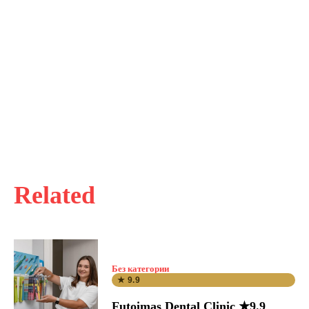
Related
Без категории
★ 9.9
Futoimas Dental Clinic ★9.9