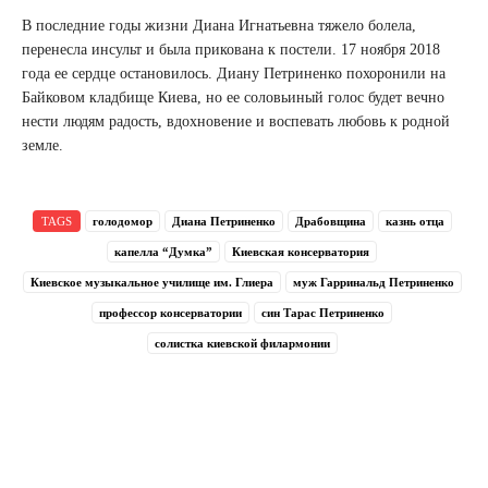
В последние годы жизни Диана Игнатьевна тяжело болела,
перенесла инсульт и была прикована к постели. 17 ноября 2018
года ее сердце остановилось. Диану Петриненко похоронили на
Байковом кладбище Киева, но ее соловьиный голос будет вечно
нести людям радость, вдохновение и воспевать любовь к родной
земле.
TAGS
голодомор
Диана Петриненко
Драбовщина
казнь отца
капелла “Думка”
Киевская консерватория
Киевское музыкальное училище им. Глиера
муж Гарринальд Петриненко
профессор консерватории
син Тарас Петриненко
солистка киевской филармонии