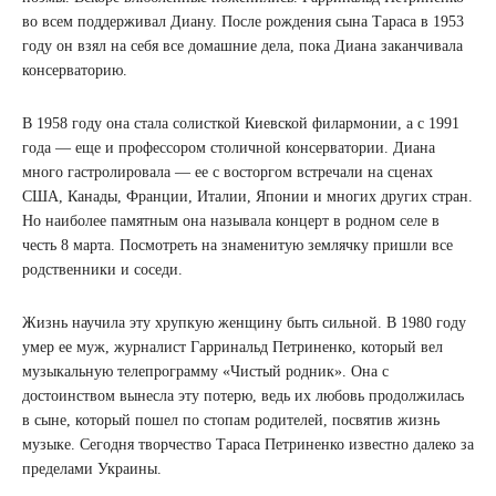
во всем поддерживал Диану. После рождения сына Тараса в 1953
году он взял на себя все домашние дела, пока Диана заканчивала
консерваторию.
В 1958 году она стала солисткой Киевской филармонии, а с 1991
года — еще и профессором столичной консерватории. Диана
много гастролировала — ее с восторгом встречали на сценах
США, Канады, Франции, Италии, Японии и многих других стран.
Но наиболее памятным она называла концерт в родном селе в
честь 8 марта. Посмотреть на знаменитую землячку пришли все
родственники и соседи.
Жизнь научила эту хрупкую женщину быть сильной. В 1980 году
умер ее муж, журналист Гарринальд Петриненко, который вел
музыкальную телепрограмму «Чистый родник». Она с
достоинством вынесла эту потерю, ведь их любовь продолжилась
в сыне, который пошел по стопам родителей, посвятив жизнь
музыке. Сегодня творчество Тараса Петриненко известно далеко за
пределами Украины.