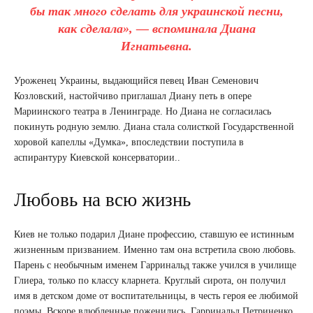
бы так много сделать для украинской песни,
как сделала», — вспоминала Диана
Игнатьевна.
Уроженец Украины, выдающийся певец Иван Семенович
Козловский, настойчиво приглашал Диану петь в опере
Мариинского театра в Ленинграде. Но Диана не согласилась
покинуть родную землю. Диана стала солисткой Государственной
хоровой капеллы «Думка», впоследствии поступила в
аспирантуру Киевской консерватории..
Любовь на всю жизнь
Киев не только подарил Диане профессию, ставшую ее истинным
жизненным призванием. Именно там она встретила свою любовь.
Парень с необычным именем Гарринальд также учился в училище
Глиера, только по классу кларнета. Круглый сирота, он получил
имя в детском доме от воспитательницы, в честь героя ее любимой
поэмы. Вскоре влюбленные поженились. Гарринальд Петриненко