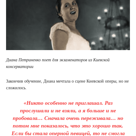
Диана Петриненко поет для экзаменаторов из Киевской
консерватории
Закончив обучение, Диана мечтала о сцене Киевской оперы, но не
сложилось.
«Никто особенно не приглашал. Раз
прослушали и не взяли, а я больше и не
пробовала… Сначала очень переживала… но
потом мне показалось, что это хорошо так.
Если бы стала оперной певицей, то не смогла