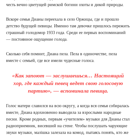
честь вечно цветущей римской богини охоты и дикой природы.
Вскоре семья Дианы переехала в село Оржицы, где и прошло
детство будущей певицы. Именно там девочке пришлось пережить
страшный голодомор 1933 года. Среди ее первых воспоминаний
— постоянное ощущение голода.
Сколько себя помнит, Диана пела. Пела в одиночестве, пела
вместе с семьей, где все имели чудесные голоса.
«Как запоют — заслушаешься… Настоящий
хор, где каждый певец ведет свою голосовую
партию», — вспоминала певица.
Голос матери славился на всю округу, а когда вся семья собиралась
вместе, Диана вдохновенно выводила за взрослыми народные
песни. Кроме родных, первым «учителем» музыки для Дианы стал
радиоприемник, висевший на стене. Чтобы послушать чарующие
звуки музыки, малішка залезала на комод, пытаясь понять, кто же