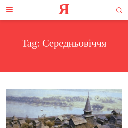
Я
Tag:
Середньовіччя