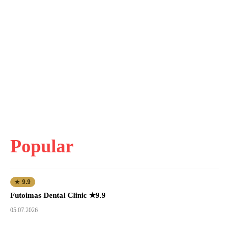
Popular
★ 9.9
Futoimas Dental Clinic ★9.9
05.07.2026