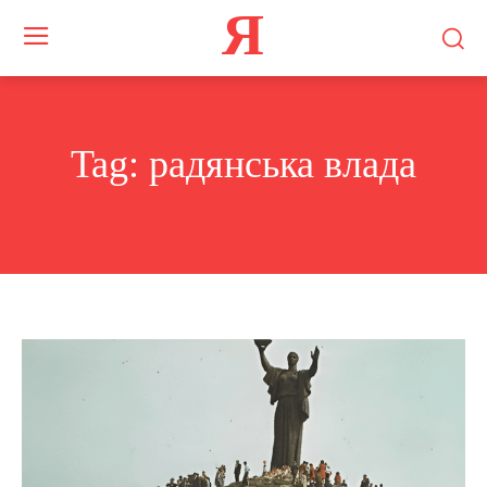
Я
Tag:
радянська влада