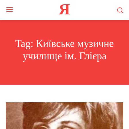
Я
Tag:
Київське музичне
училище ім. Глієра