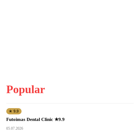
Popular
★ 9.9
Futoimas Dental Clinic ★9.9
05.07.2026