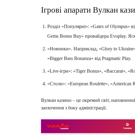
Ігрові апарати Вулкан каз
Розділ «Популярні»: «Gates of Olympus» ві
Gems Bonus Buy» провайдера Evoplay. Яск
«Новинки». Наприклад, «Glory to Ukraine»
«Bigger Bass Bonanza» від Pragmatic Play.
«Live-ігри»: «Tiger Bonus», «Baccarat», «Ro
«Столи»: «European Roulette», «American Ro
Вулкан казино – це окремий світ, наповнений
заохочення з боку адміністрації.