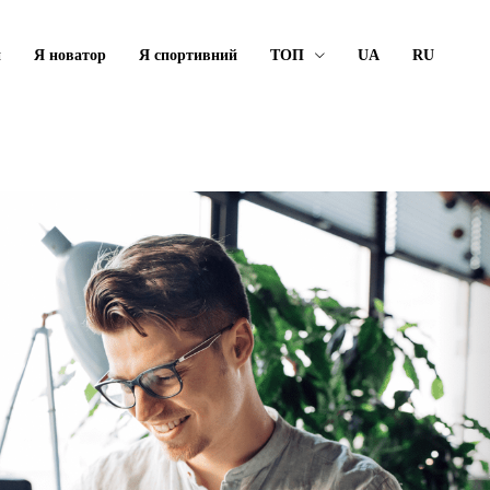
й
Я новатор
Я спортивний
ТОП
UA
RU