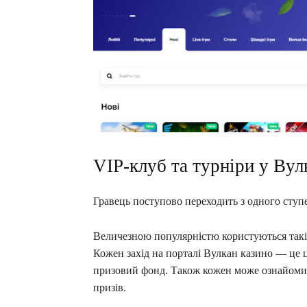
VIP-клуб та турніри у Вул
Гравець поступово переходить з одного ступе
Величезною популярністю користуються такі т
Кожен захід на порталі Вулкан казино — це ц
призовий фонд. Також кожен може ознайоми
призів.