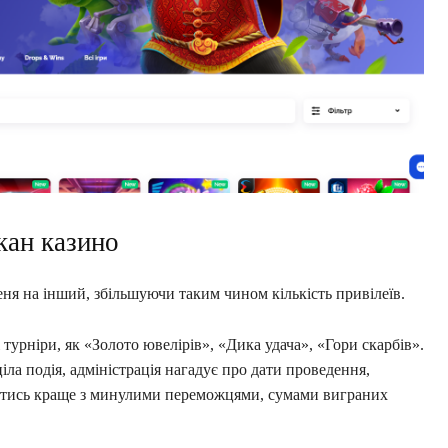
кан казино
ня на інший, збільшуючи таким чином кількість привілеїв.
урніри, як «Золото ювелірів», «Дика удача», «Гори скарбів».
іла подія, адміністрація нагадує про дати проведення,
тись краще з минулими переможцями, сумами виграних