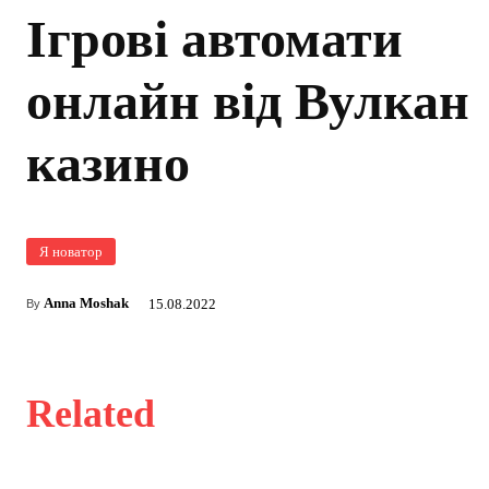
Ігрові автомати
онлайн від Вулкан
казино
Я новатор
Anna Moshak
15.08.2022
By
Related