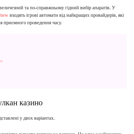
величезний та по-справжньому гідний вибір апаратів. У
y/new
входять ігрові автомати від найкращих провайдерів, які
ля приємного проведення часу.
но
улкан казино
ставлені у двох варіантах.