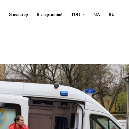
й
Я новатор
Я спортивний
ТОП
UA
RU