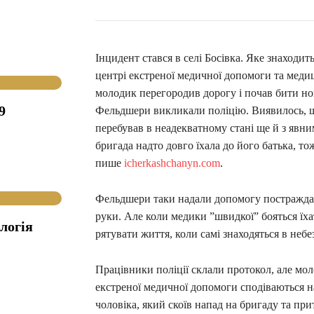
Інцидент стався в селі Босівка. Яке знаходи
центрі екстреної медичної допомоги та меди
молодик перегородив дорогу і почав бити но
9
Фельдшери викликали поліцію. Виявилось, щ
перебував в неадекватному стані ще й з явн
бригада надто довго їхала до його батька, 
пише
icherkashchanyn.com
.
Фельдшери таки надали допомогу постраждал
руки. Але коли медики ”швидкої” бояться їхат
логія
рятувати життя, коли самі знаходяться в небе
Працівники поліції склали протокол, але мол
екстреної медичної допомоги сподіваються на
чоловіка, який скоїв напад на бригаду та при