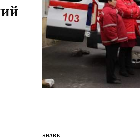
ний
SHARE