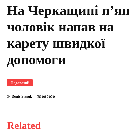
На Черкащині п’я
чоловік напав на
карету швидкої
допомоги
Я здоровий
Denis Stasuk
30.06.2020
By
Related