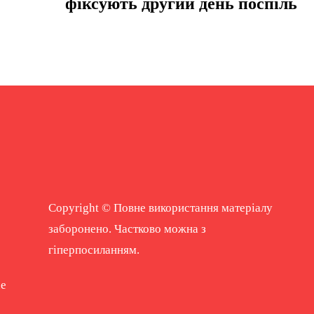
фіксують другий день поспіль
Copyright © Повне використання матеріалу
заборонено. Частково можна з
гіперпосиланням.
ne