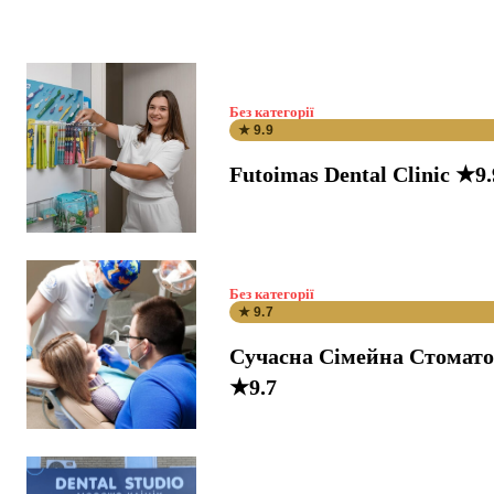
Без категорії
★ 9.9
Futoimas Dental Clinic ★9.
Без категорії
★ 9.7
Сучасна Сімейна Стомато
★9.7