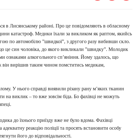
ться в Лисянському районі. Про це повідомляють в обласному
цини катастроф. Медики їхали за викликом як раптом, якийсь
гою по автомобілю ”швидкої”, з другого разу вибивши скло.
о це син чоловіка, до якого викликали ”швидку”. Молодик
ими ознаками алкогольного сп’яніння. Йому здалось, що
тож він вирішив таким чином помститись медикам,
ому. У нього справді виявили різану рану м’яких тканин
и на виклик – то вже зовсім біда. Бо фахівці не можуть
зпеці.
одика до їхнього приїзду вже не було вдома. Фахівці
 адекватну реакцію поліції та просять встановити особу
тягнути його до відповідальності.