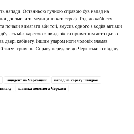
ють напади. Останньою гучною справою був напад на
ної допомоги та медицини катастроф. Тоді до кабінету
 та почали вимагати аби той, змусив одного з водіїв автівки
ідбулась між каретою «швидкої» та приватним авто цього
в двері кабінету. Іншим ударом ноги чоловік зламав
0 тисяч гривень. Справу передали до Черкаського відділу
інцидент на Черкащині
напад на карету швидкої
швидку
швидка допомога Черкаси