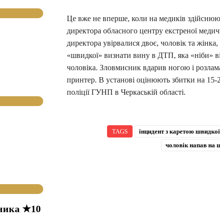
Це вже не вперше, коли на медиків здійсню
директора обласного центру екстреної медич
директора увірвалися двоє, чоловік та жінка,
«швидкої» визнати вину в ДТП, яка «ніби» в
чоловіка. Зловмисник вдарив ногою і розлама
принтер. В установі оцінюють збитки на 15-2
поліції ГУНП в Черкаській області.
TAGS
інцидент з каретою швидкої
чоловік напав на 
ника ★10