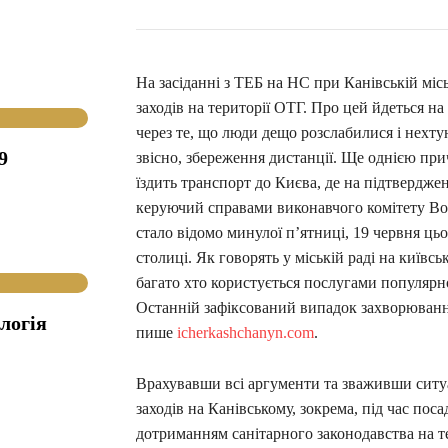
На засіданні з ТЕБ на НС при Канівській мі
заходів на території ОТГ. Про цей йдеться на
через те, що люди дещо розслабилися і нехту
9
звісно, збереження дистанції. Ще однією пр
їздить транспорт до Києва, де на підтвердже
керуючий справами виконавчого комітету Во
стало відомо минулої п’ятниці, 19 червня цьо
столиці. Як говорять у міській раді на київс
багато хто користується послугами популярно
Останній зафіксований випадок захворювання 
логія
пише
icherkashchanyn.com
.
Врахувавши всі аргументи та зваживши ситу
заходів на Канівському, зокрема, під час пос
дотриманням санітарного законодавства на те