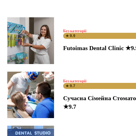
Без категорії
★ 9.9
Futoimas Dental Clinic ★9.
Без категорії
★ 9.7
Сучасна Сімейна Стомато
★9.7