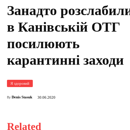
Занадто розслабил
в Канівській ОТГ
посилюють
карантинні заходи
Я здоровий
Denis Stasuk
30.06.2020
By
Related