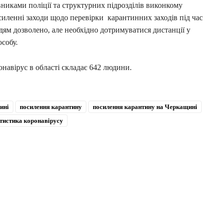
вниками поліції та структурних підрозділів виконкому
силенні заходи щодо перевірки карантинних заходів під час
дям дозволено, але необхідно дотримуватися дистанції у
особу.
онавірус в області складає 642 людини.
ині
посилення карантину
посилення карантину на Черкащині
тистика коронавірусу