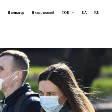
й
Я новатор
Я спортивний
ТОП
UA
RU