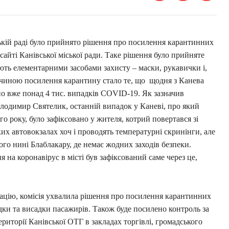
ській раді було прийнято рішення про посилення карантинних
 сайті Канівської міської ради. Таке рішення було прийняте
ють елементарними засобами захисту – маски, рукавички і,
ичиною посилення карантину стало те, що щодня з Канева
но вже понад 4 тис. випадків COVID-19. Як зазначив
лодимир Святелик, останній випадок у Каневі, про який
го року, було зафіксовано у жителя, котрий повертався зі
ьких автовокзалах хоч і проводять температурні скринінги, але
го нині Блаблакару, де немає жодних заходів безпеки.
на коронавірус в місті був зафіксований саме через це,
ацію, комісія ухвалила рішення про посилення карантинних
адки та висадки пасажирів. Також буде посилено контроль за
риторії Канівської ОТГ в закладах торгівлі, громадського