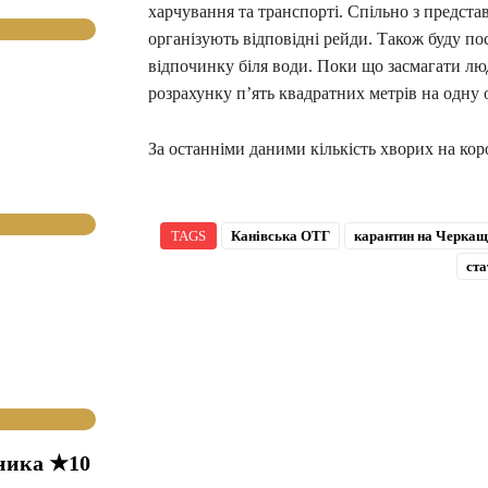
харчування та транспорті. Спільно з предста
організують відповідні рейди. Також буду по
відпочинку біля води. Поки що засмагати лю
розрахунку п’ять квадратних метрів на одну 
За останніми даними кількість хворих на кор
TAGS
Канівська ОТГ
карантин на Черкащ
ста
ника ★10