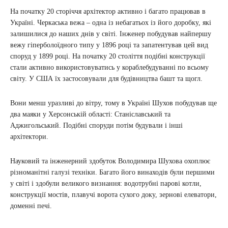
На початку 20 сторіччя архітектор активно і багато працював в
Україні. Черкаська вежа – одна із небагатьох із його доробку, які
залишилися до наших днів у світі. Інженер побудував найпершу
вежу гіперболоїдного типу у 1896 році та запатентував цей вид
споруд у 1899 році. На початку 20 століття подібні конструкції
стали активно використовуватись у кораблебудуванні по всьому
світу. У США їх застосовували для будівництва башт та щогл.
Вони менш уразливі до вітру, тому в Україні Шухов побудував ще
два маяки у Херсонській області: Станіславський та
Аджигольський. Подібні споруди потім будували і інші
архітектори.
Науковий та інженерний здобуток Володимира Шухова охоплює
різноманітні галузі техніки. Багато його винаходів були першими
у світі і здобули великого визнання: водотрубні парові котли,
конструкції мостів, плавучі ворота сухого доку, зернові елеватори,
доменні печі.