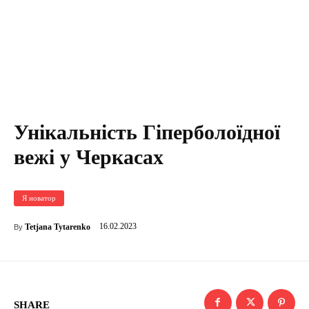
Унікальність Гіперболоїдної
вежі у Черкасах
Я новатор
16.02.2023
Tetjana Tytarenko
By
SHARE