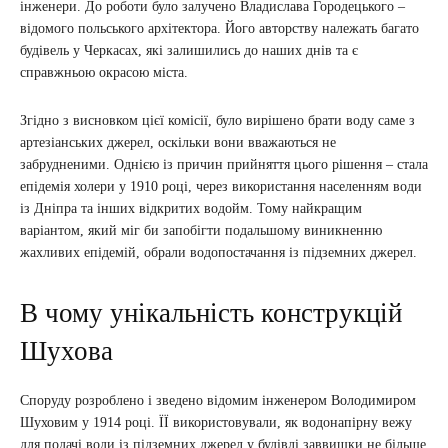
інженери. До роботи було залучено Владислава Городецького –
відомого польського архітектора. Його авторству належать багато
будівель у Черкасах, які залишились до наших днів та є
справжньою окрасою міста.
Згідно з висновком цієї комісії, було вирішено брати воду саме з
артезіанських джерел, оскільки вони вважаються не
забрудненими. Однією із причин прийняття цього рішення – стала
епідемія холери у 1910 році, через використання населенням води
із Дніпра та інших відкритих водойм. Тому найкращим
варіантом, який міг би запобігти подальшому виникненню
жахливих епідемій, обрали водопостачання із підземних джерел.
В чому унікальність конструкцій
Шухова
Споруду розроблено і зведено відомим інженером Володимиром
Шуховим у 1914 році. ЇЇ використовували, як водонапірну вежу
для подачі води із підземних джерел у будівлі заввишки не більше