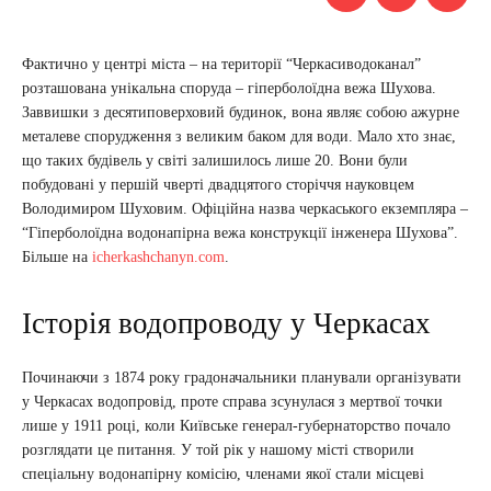
Фактично у центрі міста – на території “Черкасиводоканал”
розташована унікальна споруда – гіперболоїдна вежа Шухова.
Заввишки з десятиповерховий будинок, вона являє собою ажурне
металеве спорудження з великим баком для води. Мало хто знає,
що таких будівель у світі залишилось лише 20. Вони були
побудовані у першій чверті двадцятого сторіччя науковцем
Володимиром Шуховим. Офіційна назва черкаського екземпляра –
“Гіперболоїдна водонапірна вежа конструкції інженера Шухова”.
Більше на
icherkashchanyn.com
.
Історія водопроводу у Черкасах
Починаючи з 1874 року градоначальники планували організувати
у Черкасах водопровід, проте справа зсунулася з мертвої точки
лише у 1911 році, коли Київське генерал-губернаторство почало
розглядати це питання. У той рік у нашому місті створили
спеціальну водонапірну комісію, членами якої стали місцеві