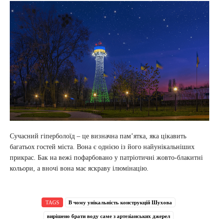
Сучасний гіперболоїд – це визначна пам’ятка, яка цікавить
багатьох гостей міста. Вона є однією із його найунікальніших
прикрас. Бак на вежі пофарбовано у патріотичні жовто-блакитні
кольори, а вночі вона має яскраву ілюмінацію.
TAGS
В чому унікальність конструкцій Шухова
вирішено брати воду саме з артезіанських джерел