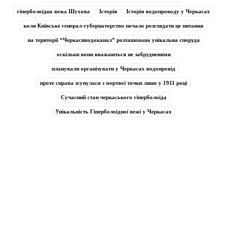
гіперболоїдна вежа Шухова
Історія
Історія водопроводу у Черкасах
коли Київське генерал-губернаторство почало розглядати це питання
на території “Черкасиводоканал” розташована унікальна споруда
оскільки вони вважаються не забрудненими
планували організувати у Черкасах водопровід
проте справа зсунулася з мертвої точки лише у 1911 році
Сучасний стан черкаського гіперболоїда
Унікальність Гіперболоїдної вежі у Черкасах