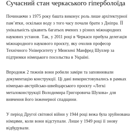
Сучасний стан черкаського гіперболоїда
Починаючи з 1975 року башта виконує роль лише архітектурної
пам’ятки, оскільки воду з того часу почали брати з Дніпра. ЇЇ
унікальність цікавить багатьох вчених з різних міжнародних
наукових установ. Так, у 2011 році в Черкаси прибула делегація
міжнародного наукового проєкту, яку очолив професор
Технічного Університету у Мюнхені Манфред Шуллер за
підтримки німецького посольства в Україні.
Впродовж 2 тижнів вони робили заміри та заповнювали
документацію конструкції. Ці дані використовувались в рамках
німецько-австрійсько-швейцарського проєкту «Легкі
металоконструкції Володимира Григоровича Шухова» для
вивчення його інженерної спадщини.
У період Другої світової війни у 1944 році вежа була зруйнована
німцями, коли вони відступали. Лише у 1949 році її знову
відбудували.