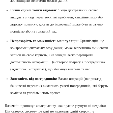
або знищити величезні обсяги даних.
Ризик єдиної точки відмови:
Якщо центральний сервер
виходить з ладу через технічні проблеми, стихійне лихо або
людську помилку, доступ до інформації може бути втрачено
повністю або на тривалий час.
Непрозорість та можливість маніпуляцій:
Організація, що
контролює центральну базу даних, може теоретично змінювати
записи на свою користь, і не завжди легко перевірити
достовірність інформації. Це створює потребу в посередниках
(аудиторах, нотаріусах), що збільшує витрати та час.
Залежність від посередників:
Багато операцій (наприклад,
банківські перекази) вимагають участі посередників, які беруть
комісію та уповільнюють процес.
Блокчейн пропонує альтернативу, яка прагне усунути ці недоліки.
Він створює систему, де дані не належать одній стороні, є