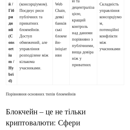
ю та
й /
(консорціумом).
Web
Складність
децентраліза
Гіб
Поєднує риси
Chain,
управління
цією,
ри
публічних та
деякі
консорціумо
кращий
дн
приватних
банків
м,
контроль
ий
блокчейнів.
ські
потенційні
над даними
(C
Доступ
блокче
конфлікти
порівняно з
ons
обмежений, але
йн-
між
публічними,
ort
управління
ініціат
учасниками
вища довіра
iu
розподілене між
иви
ніж у
m /
кількома
приватних
Hy
учасниками.
bri
d)
Порівняння основних типів блокчейнів
Блокчейн – це не тільки
криптовалюти: Сфери