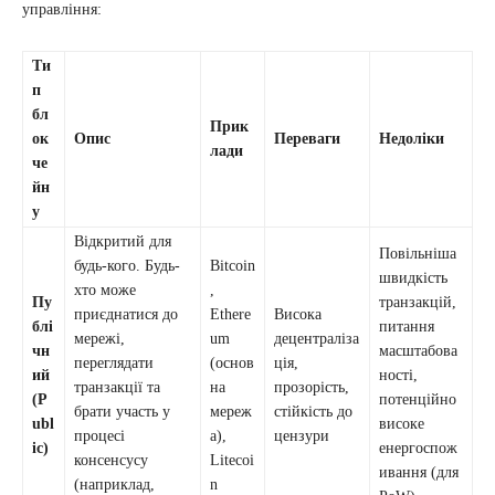
управління:
Ти
п
бл
Прик
ок
Опис
Переваги
Недоліки
лади
че
йн
у
Відкритий для
Повільніша
будь-кого. Будь-
Bitcoin
швидкість
хто може
,
Пу
транзакцій,
приєднатися до
Ethere
Висока
блі
питання
мережі,
um
децентраліза
чн
масштабова
переглядати
(основ
ція,
ий
ності,
транзакції та
на
прозорість,
(P
потенційно
брати участь у
мереж
стійкість до
ubl
високе
процесі
а),
цензури
ic)
енергоспож
консенсусу
Litecoi
ивання (для
(наприклад,
n