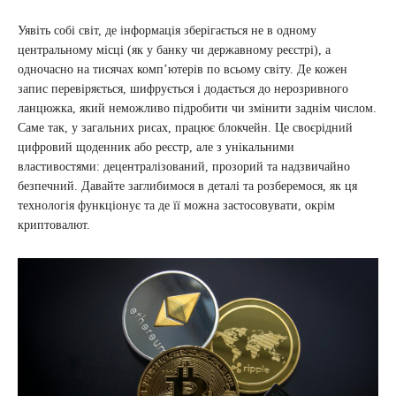
Уявіть собі світ, де інформація зберігається не в одному
центральному місці (як у банку чи державному реєстрі), а
одночасно на тисячах комп’ютерів по всьому світу. Де кожен
запис перевіряється, шифрується і додається до нерозривного
ланцюжка, який неможливо підробити чи змінити заднім числом.
Саме так, у загальних рисах, працює блокчейн. Це своєрідний
цифровий щоденник або реєстр, але з унікальними
властивостями: децентралізований, прозорий та надзвичайно
безпечний. Давайте заглибимося в деталі та розберемося, як ця
технологія функціонує та де її можна застосовувати, окрім
криптовалют.