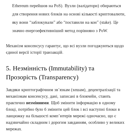
Ethereum перейшов на PoS). Вузли (валідатори) обираються
для створення нових блоків на основі кількості криптовалюти,
яку вони “заблокували” або “поставили на кон” (stake). Це
значно енергоефективніший метод порівняно з PoW.
Механізм консенсусу гарантує, що всі вузли погоджуються щодо
єдиної версії історії транзакцій.
5. Незмінність (Immutability) та
Прозорість (Transparency)
Завдяки криптографічним зв’язкам (хешам), децентралізації та
механізмам консенсусу, дані, записані в блокчейн, стають
практично
незмінними
. Щоб змінити інформацію в одному
блоці, потрібно було б змінити цей блок і всі наступні блоки в
ланцюжку на більшості комп’ютерів мережі одночасно, що є
надзвичайно складним і дорогим завданням, особливо у великих
мережах.