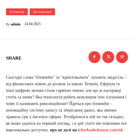
Я новатор
Без категорії
24.04.2025
admin
By
SHARE
Сьогодні слова “блокчейн” та “криптовалюта” лунають звідусіль –
від фінансових новин до розмов за кавою. Біткоїн, Ефіріум та
інші цифрові активи стали гарячою темою, але що ж насправді
стоїть за ними? Яка технологія робить можливим їхнє існування і
чому її називають революційною? Йдеться про блокчейн –
інноваційну систему запису та зберігання даних, яка змінює
правила гри у багатьох сферах. Розібратися в ній не так складно,
як може здатися на перший погляд, і в цій статті ми пояснимо все
максимально доступно,
про це далі на
icherkashchanyn.com/uk
.