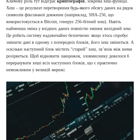
Ключову роль тут відіграє
криптографія
, зокрема хеш-функції.
Хеш – це результат перетворення будь-якого обсягу даних на рядок
символів фіксованої довжини (наприклад, SHA-256, що
використовується в Bitcoin, генерує 256-бітний хеш). Навіть
найменша зміна у вхідних даних повністю змінює вихідний хеш.
Це робить систему надзвичайно безпечною: якщо хтось спробує
змінити дані в одному з попередніх блоків, його хеш зміниться. А
оскільки наступний блок містить “старий” хеш, зв’язок між ними
розірветься. Щоб відновити ланцюжок, зловмиснику довелося б
перерахувати хеші всіх наступних блоків, що є практично
неможливим у великій мережі.