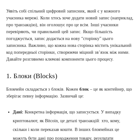
Уявіть собі спільний цифровий записник, який є у кожного
учасника мережі. Коли хтось хоче додати новий запис (наприклад,
про транзакцію), він оголошує про це всім. Інші учасники
перевіряють, чи правильний цей запис. Якщо більшість
погоджується, запис додається на нову “сторінку” цього
записника. Важливо, що кожна нова сторінка містить унікальний
код попередньої сторінки, створюючи міцний зв’язок між ними.
Давайте розглянемо ключові компоненти цього процесу.
1. Блоки (Blocks)
Блокчейн складається з блоків. Кожен
блок
– це як контейнер, що
зберігає певну інформацію. Зазвичай це:
Дані:
Конкретна інформація, що записується. У випадку
криптовалют, як Bitcoin, це деталі транзакцій: хто, кому,
скільки і коли переказав кошти. В інших блокчейнах це
можуть бути дані про походження товару, результати