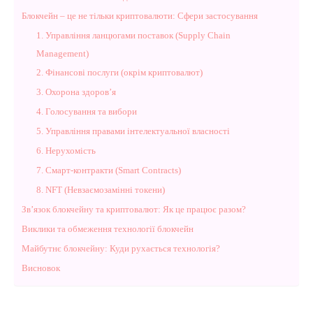
Блокчейн – це не тільки криптовалюти: Сфери застосування
1. Управління ланцюгами поставок (Supply Chain
Management)
2. Фінансові послуги (окрім криптовалют)
3. Охорона здоров’я
4. Голосування та вибори
5. Управління правами інтелектуальної власності
6. Нерухомість
7. Смарт-контракти (Smart Contracts)
8. NFT (Невзаємозамінні токени)
Зв’язок блокчейну та криптовалют: Як це працює разом?
Виклики та обмеження технології блокчейн
Майбутнє блокчейну: Куди рухається технологія?
Висновок