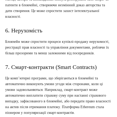
патенти в блокчейні, створюючи незмінний доказ авторства та
дати створення. Це може спростити захист інтелектуальної
власності.
6. Нерухомість
Блокчейн може спростити процеси купівлі-продажу нерухомості,
реєстрації прав власності та управління документами, роблячи їх
більш прозорими та менш залежними від посередників.
7. Смарт-контракти (Smart Contracts)
Це комп’ютерні програми, що зберігаються в блокчейні та
автоматично виконують умови угоди між сторонами, коли ці
умови задовольняються. Наприклад, смарт-контракт може
автоматично виплатити страхову суму при настанні страхового
випадку, зафіксованого в блокчейні, або передати право власності
на актив після отримання платежу. Платформа Ethereum стала
піонером у популяризації смарт-контрактів.