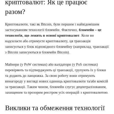
криптовалют: Як це працює
разом?
Криптовалюти, такі як Bitcoin, були першим і найвідомішим
застосуванням технології блокчейн. Фактично,
блокчейн – це
технологія, що лежить в основі криптовалют
. Коли ви
надсилаєте або отримуєте криптовалюту, ця транзакція
записується у блок відповідного блокчейну (наприклад, транзакції
з Bitcoin записуються в блокчейн Bitcoin).
Майнери (у PoW системах) або валідатори (у PoS системах)
перевіряють та підтверджують ці транзакції, групують їх у блоки
та додають до ланцюжка. За свою роботу вони отримують
винагороду у вигляді нових одиниць криптовалюти та/або комісій
за транзакції. Таким чином, блокчейн слугує децентралізованим,
захищеним та прозорим реєстром усіх операцій з криптовалютою.
Виклики та обмеження технології