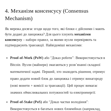
4. Механізм консенсусу (Consensus
Mechanism)
Як мережа досягає згоди щодо того, які блоки є дійсними і мають
бути додані до ланцюжка? Для цього існують
механізми
консенсусу
– набори правил, за якими вузли перевіряють та
підтверджують транзакції. Найвідоміші механізми:
Proof-of-Work (PoW)
або “Доказ роботи”: Використовується в
Bitcoin. Вузли (майнери) змагаються у розв’язанні складної
математичної задачі. Перший, хто знаходить рішення, отримує
право додати новий блок до ланцюжка і отримує винагороду
(нові монети + комісії за транзакції). Цей процес вимагає
значних обчислювальних потужностей та електроенергії.
Proof-of-Stake (PoS)
або “Доказ частки володіння”:
Використовується в багатьох нових блокчейнах (наприклад,