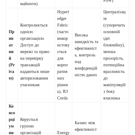
PoW)
майнити).
Hyperl
Централізац
edger
ія
Контролюється
Fabric
(суперечить
Пр
однією
(часто
основній
Висока
ив
організацією.
викор
ідеї
швидкість та
ат
Доступ до
истову
блокчейну),
ефективніст
ни
мережі та право
ється
менша
ь, контроль
й
на перевірку
для
прозорість,
над
(Pr
транзакцій
корпо
потенційна
конфіденцій
iva
надаються лише
ратив
вразливість
ністю даних
te)
авторизованим
них
до
учасникам.
рішен
маніпуляцій
ь), R3
з боку
Corda
власника
Ко
нсо
рці
Керується
Баланс між
ум
групою
ефективніст
ни
організацій
Energy