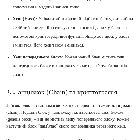
голосування, медичні записи тощо.
Хеш (Hash):
Унікальний цифровий відбиток блоку, схожий на
серійний номер. Він генерується на основі даних у блоці за
допомогою криптографічної функції. Якщо хоч щось у блоці
зміниться, його хеш також зміниться.
Хеш попереднього блоку:
Кожен новий блок містить хеш
попереднього блоку в ланцюжку. Саме це зв’язує блоки між
собою.
2. Ланцюжок (Chain) та криптографія
Зв’язок блоків за допомогою хешів створює той самий
ланцюжок
(chain). Перший блок у ланцюжку називається
генезис-блоком
(genesis block) – він не містить хешу попереднього блоку. Кожен
наступний блок “пам’ятає” свого попередника через його хеш.