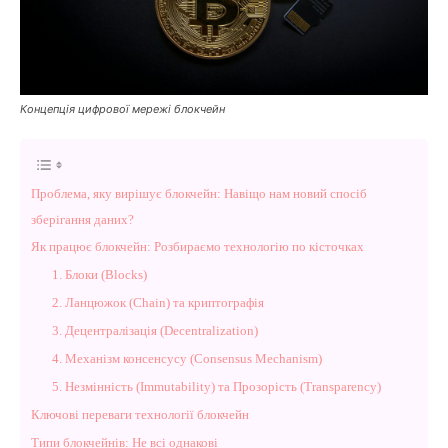
Концепція цифрової мережі блокчейн
Проблема, яку вирішує блокчейн: Навіщо нам новий спосіб
зберігання даних?
Як працює блокчейн: Розбираємо технологію по кісточках
1. Блоки (Blocks)
2. Ланцюжок (Chain) та криптографія
3. Децентралізація (Decentralization)
4. Механізм консенсусу (Consensus Mechanism)
5. Незмінність (Immutability) та Прозорість (Transparency)
Ключові переваги технології блокчейн
Типи блокчейнів: Не всі однакові