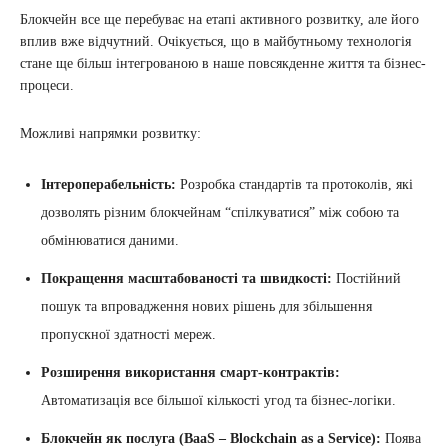
Блокчейн все ще перебуває на етапі активного розвитку, але його
вплив вже відчутний. Очікується, що в майбутньому технологія
стане ще більш інтегрованою в наше повсякденне життя та бізнес-
процеси.
Можливі напрямки розвитку:
Інтероперабельність:
Розробка стандартів та протоколів, які
дозволять різним блокчейнам “спілкуватися” між собою та
обмінюватися даними.
Покращення масштабованості та швидкості:
Постійний
пошук та впровадження нових рішень для збільшення
пропускної здатності мереж.
Розширення використання смарт-контрактів:
Автоматизація все більшої кількості угод та бізнес-логіки.
Блокчейн як послуга (BaaS – Blockchain as a Service):
Поява