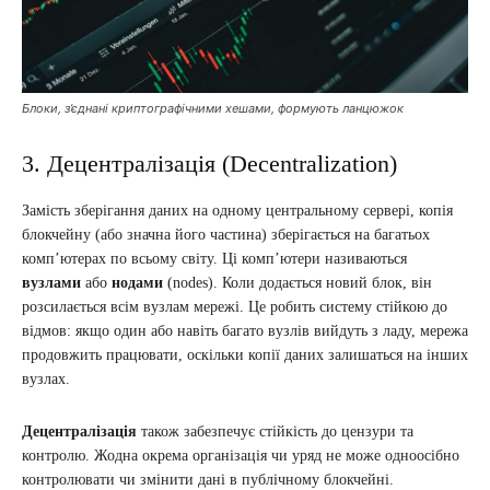
Блоки, з’єднані криптографічними хешами, формують ланцюжок
3. Децентралізація (Decentralization)
Замість зберігання даних на одному центральному сервері, копія
блокчейну (або значна його частина) зберігається на багатьох
комп’ютерах по всьому світу. Ці комп’ютери називаються
вузлами
або
нодами
(nodes). Коли додається новий блок, він
розсилається всім вузлам мережі. Це робить систему стійкою до
відмов: якщо один або навіть багато вузлів вийдуть з ладу, мережа
продовжить працювати, оскільки копії даних залишаться на інших
вузлах.
Децентралізація
також забезпечує стійкість до цензури та
контролю. Жодна окрема організація чи уряд не може одноосібно
контролювати чи змінити дані в публічному блокчейні.