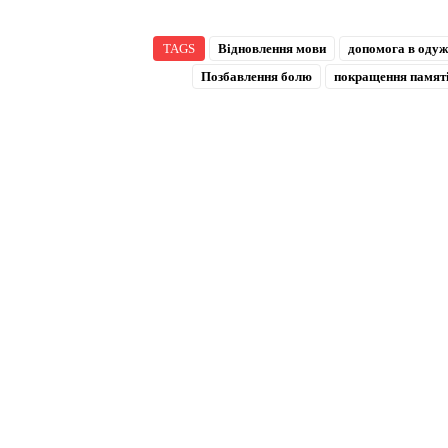
TAGS
Відновлення мови
допомога в одуж
Позбавлення болю
покращення памят