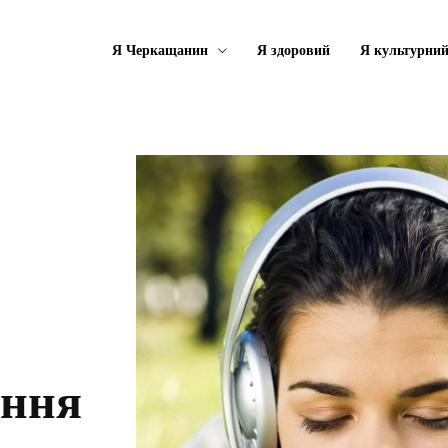
Я Черкащанин
Я здоровий
Я культурни
ення