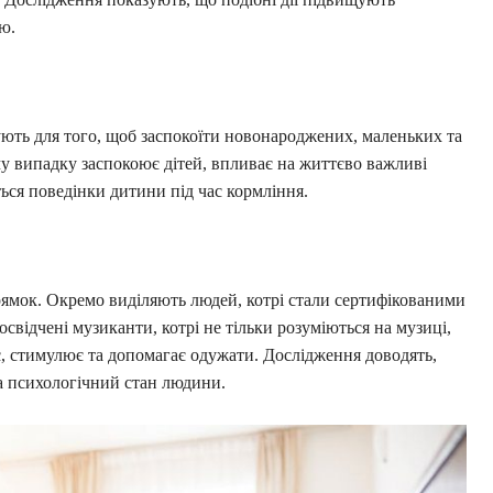
ю.
ють для того, щоб заспокоїти новонароджених, маленьких та
у випадку заспокоює дітей, впливає на життєво важливі
ься поведінки дитини під час кормління.
ямок. Окремо виділяють людей, котрі стали сертифікованими
свідчені музиканти, котрі не тільки розуміються на музиці,
яє, стимулює та допомагає одужати. Дослідження доводять,
та психологічний стан людини.