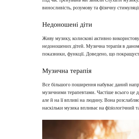
виносливість, розумову та фізичну стимуляці
Недоношені діти
Живу музику, колискові активно використову
недоношених дітей. Музична терапія в даном
показники, функції. Доведено, що покращуєт
Музична терапія
Все більшого поширення набуває даний напр
музичними терапевтами. Частіше всього це до
але й на її впливі на людину. Вона розслабл
наскільки музика впливає на фізіологічний 