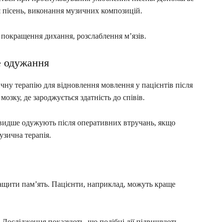
я пісень, виконання музичних композицій.
 покращення дихання, розслаблення м’язів.
е одужання
чну терапію для відновлення мовлення у пацієнтів після
мозку, де зароджується здатність до співів.
видше одужують після оперативних втручань, якщо
узична терапія.
ащити пам’ять. Пацієнти, наприклад, можуть краще
. Дослідження показують, що подібні дії підвищують