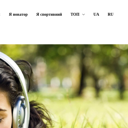
й
Я новатор
Я спортивний
ТОП
UA
RU