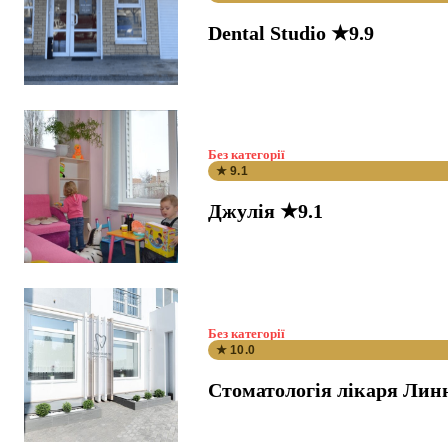
Dental Studio ★9.9
Без категорії
★ 9.1
Джулія ★9.1
Без категорії
★ 10.0
Стоматологія лікаря Лин