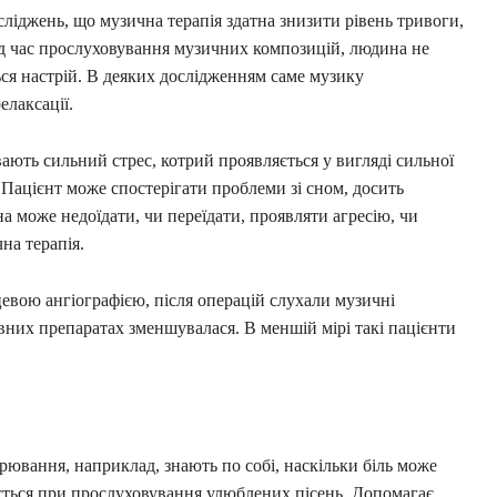
ліджень, що музична терапія здатна знизити рівень тривоги,
ід час прослуховування музичних композицій, людина не
ться настрій. В деяких дослідженням саме музику
елаксації.
вають сильний стрес, котрий проявляється у вигляді сильної
 Пацієнт може спостерігати проблеми зі сном, досить
а може недоїдати, чи переїдати, проявляти агресію, чи
на терапія.
цевою ангіографією, після операцій слухали музичні
ивних препаратах зменшувалася. В меншій мірі такі пацієнти
ворювання, наприклад, знають по собі, наскільки біль може
ється при прослуховування улюблених пісень. Допомагає