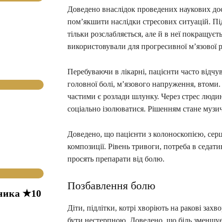
Доведено внаслідок проведених наукових дос
пом’якшити наслідки стресових ситуацій. П
тільки розслабляється, але й в неї покращує
використовували для прогресивної м’язової р
Перебуваючи в лікарні, пацієнти часто відчу
головної болі, м’язового напруження, втоми.
частими є розлади шлунку. Через стрес людин
соціально ізолюватися. Рішенням стане музич
Доведено, що пацієнти з колоноскопією, сер
композиції. Рівень тривоги, потреба в седат
просять препарати від болю.
Позбавлення болю
ника ★10
Діти, підлітки, котрі хворіють на ракові зах
бути нестерпною. Доведено, що біль зменшу