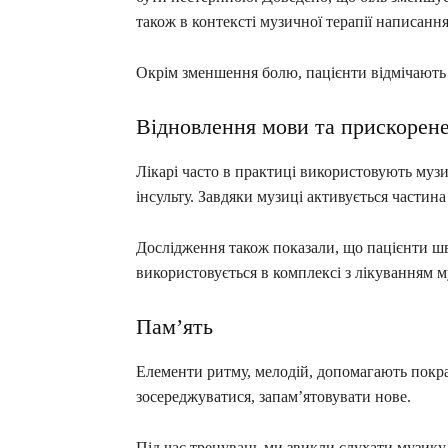
також в контексті музичної терапії написанн
Окрім зменшення болю, пацієнти відмічають
Відновлення мови та прискорен
Лікарі часто в практиці використовують музи
інсульту. Завдяки музиці активується частина 
Дослідження також показали, що пацієнти ш
використовується в комплексі з лікуванням м
Пам’ять
Елементи ритму, мелодій, допомагають покр
зосереджуватися, запам’ятовувати нове.
Під час тренувань ми звикли слухати музику