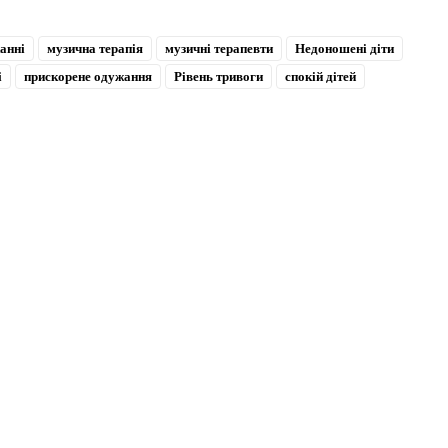
анні
музична терапія
музичні терапевти
Недоношені діти
і
прискорене одужання
Рівень тривоги
спокій дітей