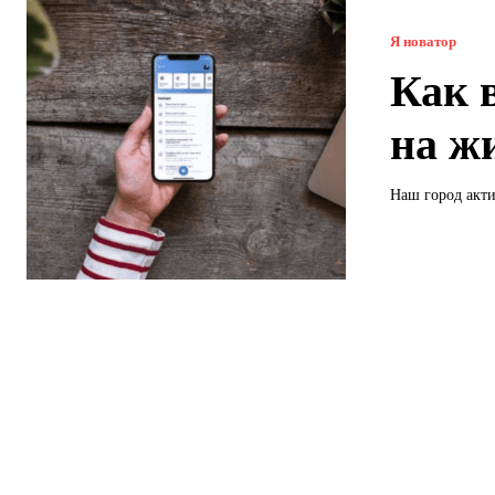
Я новатор
Как 
на ж
Наш город акти