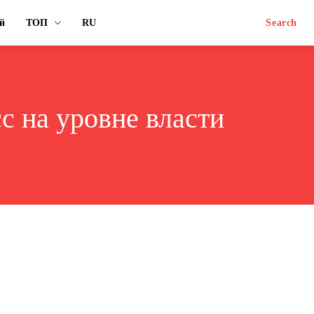
й
ТОП
RU
Search
с на уровне власти