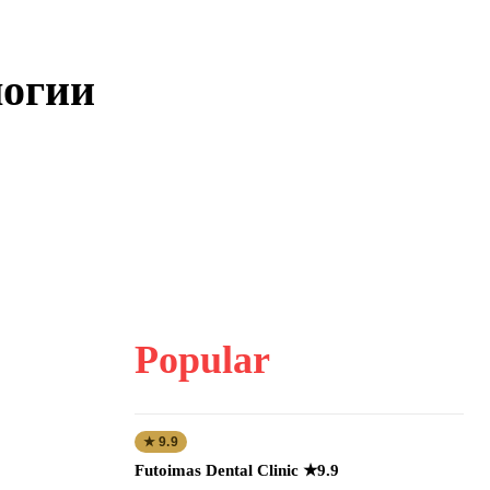
логии
Popular
★ 9.9
Futoimas Dental Clinic ★9.9