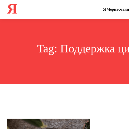
Я
Я Черкасчан
Tag:
Поддержка ци