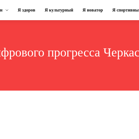
ин
Я здоров
Я культурный
Я новатор
Я спортивны
фрового прогресса Черкас