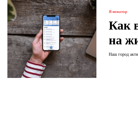
Я новатор
Как 
на ж
Наш город акти