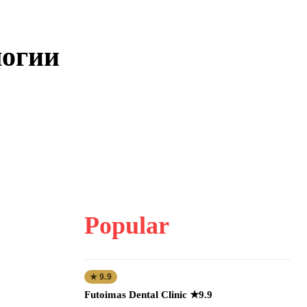
логии
Popular
★ 9.9
Futoimas Dental Clinic ★9.9