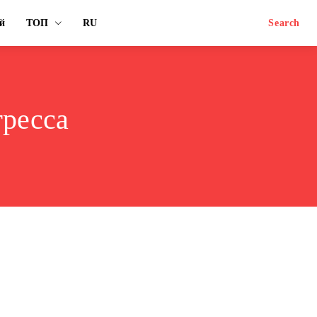
й
ТОП
RU
Search
гресса