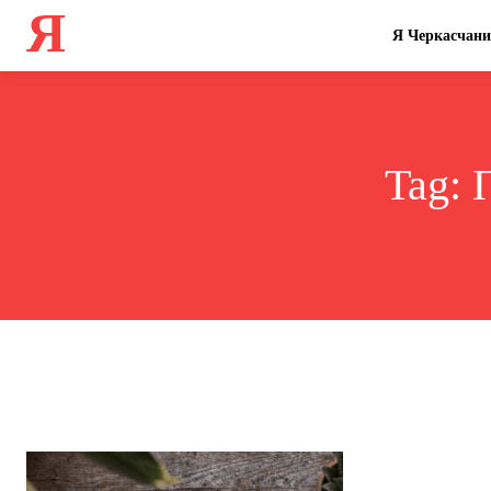
Я
Я Черкасчан
Tag: