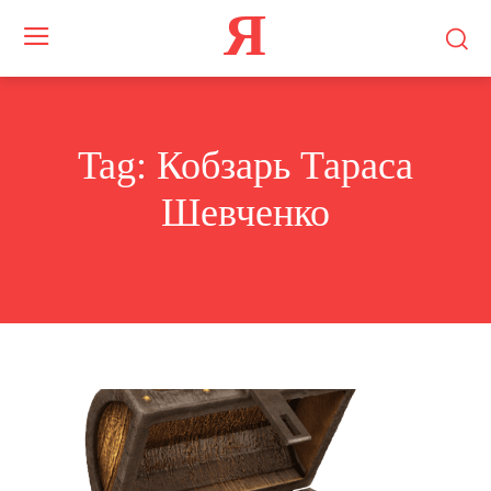
Я
Tag:
Кобзарь Тараса
Шевченко