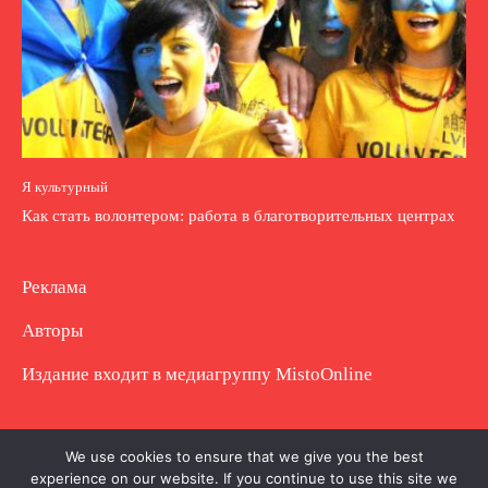
Я культурный
Как стать волонтером: работа в благотворительных центрах
Реклама
Авторы
Издание входит в медиагруппу
MistoOnline
Copyright © Полное использование материала
We use cookies to ensure that we give you the best
experience on our website. If you continue to use this site we
запрещено. Частично разрешено с гиперссылкой.