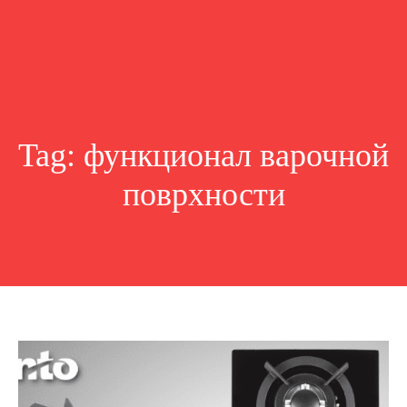
Tag:
функционал варочной
поврхности