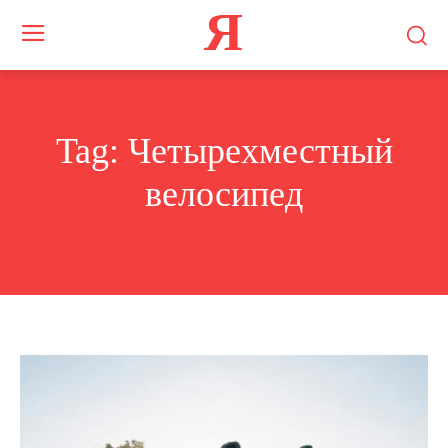
Я
Tag:
Четырехместный
велосипед