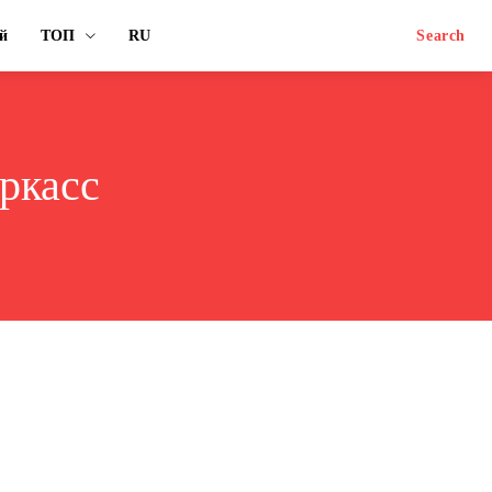
й
ТОП
RU
Search
ркасс