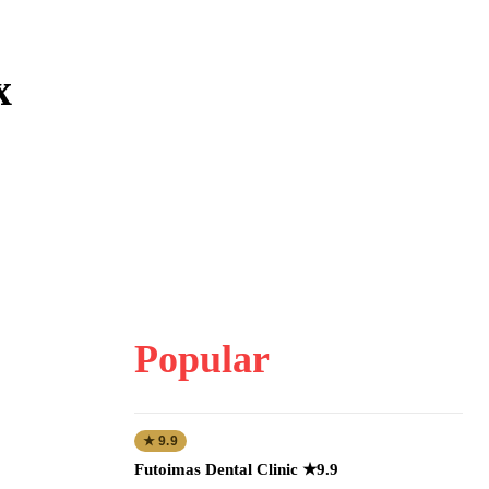
х
Popular
★ 9.9
Futoimas Dental Clinic ★9.9