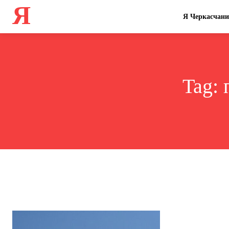
Я
Я Черкасчан
Tag: