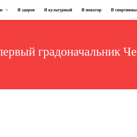
ин
Я здоров
Я культурный
Я новатор
Я спортивны
первый градоначальник Че