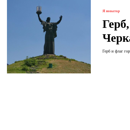
Я новатор
Герб
Черк
Герб и флаг го