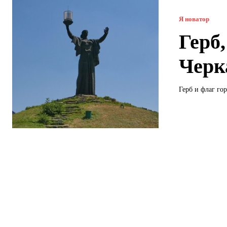
Я новатор
Герб
Черк
Герб и флаг го