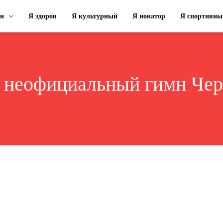
ин
Я здоров
Я культурный
Я новатор
Я спортивны
:
неофициальный гимн Чер