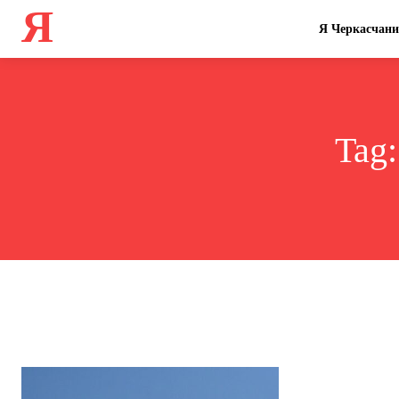
Я
Я Черкасчан
Tag