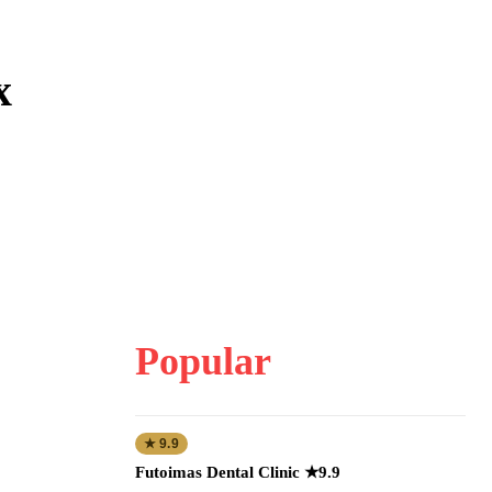
х
Popular
★ 9.9
Futoimas Dental Clinic ★9.9