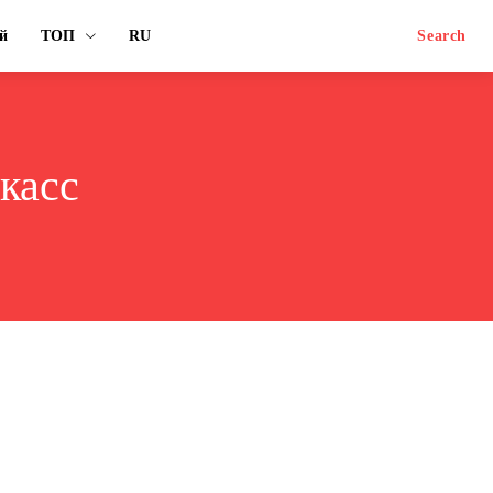
й
ТОП
RU
Search
касс