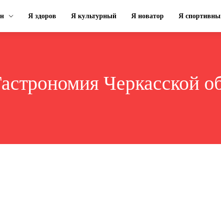
ин
Я здоров
Я культурный
Я новатор
Я спортивны
астрономия Черкасской о