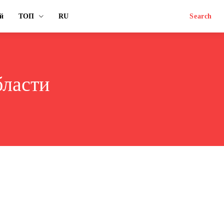
й
ТОП
RU
Search
бласти