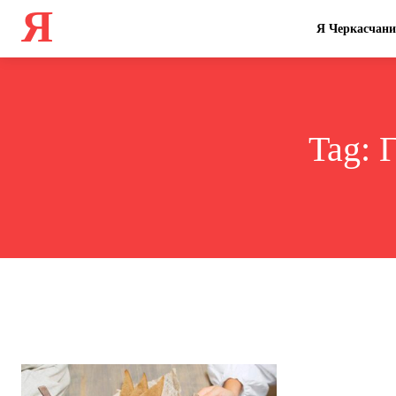
Я
Я Черкасчан
Tag:
Г