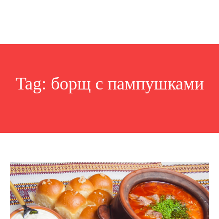
Tag:
борщ с пампушками