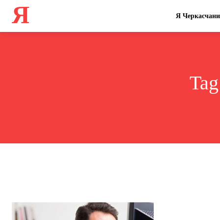
Я
Я Черкасчан
Tag