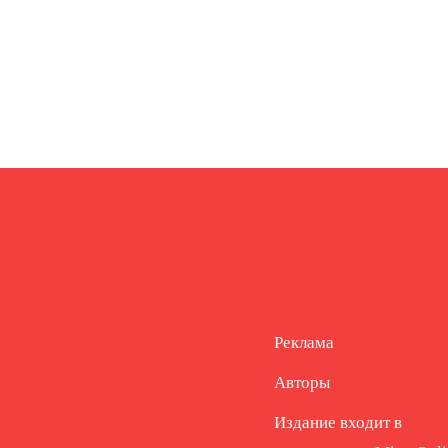
Реклама
Авторы
Издание входит в