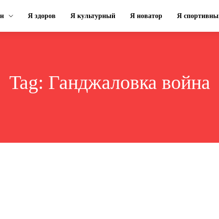
ин
Я здоров
Я культурный
Я новатор
Я спортивны
Tag:
Ганджаловка война