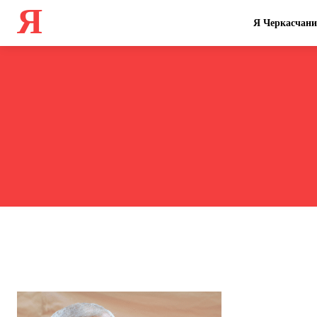
Я
Я Черкасчан