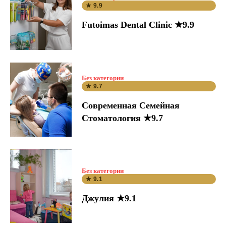
★ 9.9
Futoimas Dental Clinic ★9.9
Без категории
★ 9.7
Современная Семейная
Стоматология ★9.7
Без категории
★ 9.1
Джулия ★9.1