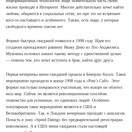
информационных технологий люди значительную часть своей
жизни проводят в Интернете. Многие действительно хочет найти
любовь, общаются в социальных сетях, но при это не встречают
кого-то настоящего и особенного. Также, есть люди, у которых
свободного времени совсем нет.
Формат быстрых свиданий появился в 1998 году. Идея его
создания принадлежит раввину Якову Дево из Лос-Анджелеса.
Мужчина положил начало такому методу с единственной целью
— помочь тем, кто хочет вступить в брак, найти друг друга.
Первая вечеринка мини-свиданий прошла в Беверли-Хиллз. Такое
мероприятие проходило в конце 1998 года в «Pete’s Café». Этот
формат настолько понравился участникам, что вскоре он облетел
весь мир. Сейчас он является революционным способом
знакомства для успешных, но одиноких людей. Особенно
популярным такое мероприятие является в США и
Великобритании. Так, в Лондоне вечеринки проходят с аншлагом.
Попасть в зону «Speed ​​Dating» без предварительной регистрации
невозможно. А в США мини-свидания стали настоящей