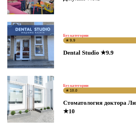
Без категории
★ 9.9
Dental Studio ★9.9
Без категории
★ 10.0
Стоматология доктора Л
★10