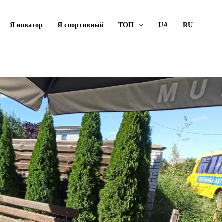
Я новатор
Я спортивный
ТОП
UA
RU