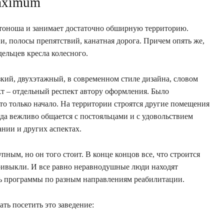
aximum
отоноша и занимает достаточно обширную территорию.
ии, полосы препятствий, канатная дорога. Причем опять же,
дельцев кресла колесного.
зкий, двухэтажный, в современном стиле дизайна, словом
т – отдельный респект автору оформления. Было
это только начало. На территории строятся другие помещения
да вежливо общается с постояльцами и с удовольствием
нии и других аспектах.
пным, но он того стоит. В конце концов все, что строится
ривыкли. И все равно неравнодушные люди находят
ть программы по разным направлениям реабилитации.
ть посетить это заведение: