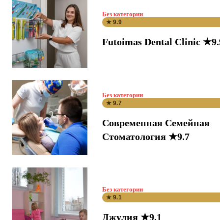
Без категории
★ 9.9
Futoimas Dental Clinic ★9.
Без категории
★ 9.7
Современная Семейная
Стоматология ★9.7
Без категории
★ 9.1
Джулия ★9.1