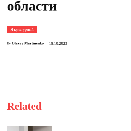
области
Я культурный
Olexey Martinenko
18.10.2023
By
Related