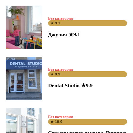
Без категории
★ 9.1
Джулия ★9.1
Без категории
★ 9.9
Dental Studio ★9.9
Без категории
★ 10.0
Стоматология доктора Линника