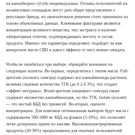
на каннабидиол сугубо индивидуальна. Отзывы пользователей на
независимых площадках могут дать общее представление о
репутации бренда, но окончательное решение стоит принимать на
основе объективных данных. Ключевыми факторами являются
концентрация активного вещества, тип экстракта и наличие
лабораторных отчетов, подтверждающих чистоту и состав
продукта. Именно эти параметры определяют, подойдет ли вам
конкретное масло CBD и какого эффекта от него можно ожидать.
Чтобы не ошибиться при выборе, обращайте внимание на
следующие аспекты. Во-первых, определитесь с типом масла: Full-
spectrum (полного спектра) содержит все каннабиноиды растения,
включая следовые количества ТГК (до 0.2-0.3%), что создает
«эффект антуража»; Broad-spectrum (широкого спектра) также
содержит множество каннабиноидов, но без ТГК; Isolate (изолят)
— это чистый КБД без примесей. Во-вторых, оцените
концентрацию. Для новичков оптимальным выбором будут масла с
содержанием 500-1000 мг КБД на флакон (5-10%), что позволяет
легко дозировать прием по каплям. Высококонцентрированные
продукты (20-30%) предназначены для опытных пользователей.