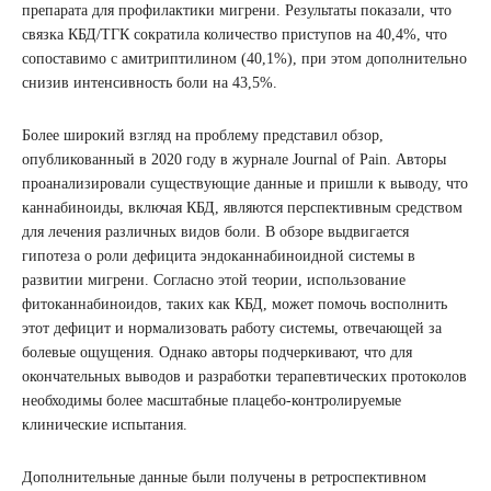
препарата для профилактики мигрени. Результаты показали, что
связка КБД/ТГК сократила количество приступов на 40,4%, что
сопоставимо с амитриптилином (40,1%), при этом дополнительно
снизив интенсивность боли на 43,5%.
Более широкий взгляд на проблему представил обзор,
опубликованный в 2020 году в журнале Journal of Pain. Авторы
проанализировали существующие данные и пришли к выводу, что
каннабиноиды, включая КБД, являются перспективным средством
для лечения различных видов боли. В обзоре выдвигается
гипотеза о роли дефицита эндоканнабиноидной системы в
развитии мигрени. Согласно этой теории, использование
фитоканнабиноидов, таких как КБД, может помочь восполнить
этот дефицит и нормализовать работу системы, отвечающей за
болевые ощущения. Однако авторы подчеркивают, что для
окончательных выводов и разработки терапевтических протоколов
необходимы более масштабные плацебо-контролируемые
клинические испытания.
Дополнительные данные были получены в ретроспективном