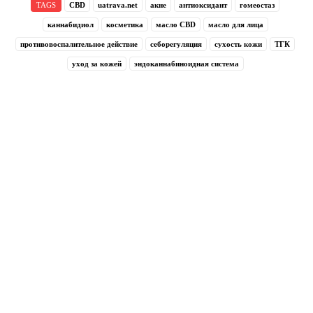
TAGS
CBD
uatrava.net
акне
антиоксидант
гомеостаз
каннабидиол
косметика
масло CBD
масло для лица
противовоспалительное действие
себорегуляция
сухость кожи
ТГК
уход за кожей
эндоканнабиноидная система