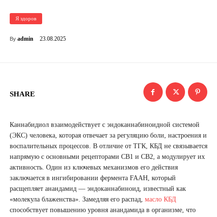
Я здоров
23.08.2025
admin
By
SHARE
Каннабидиол взаимодействует с эндоканнабиноидной системой
(ЭКС) человека, которая отвечает за регуляцию боли, настроения и
воспалительных процессов. В отличие от ТГК, КБД не связывается
напрямую с основными рецепторами CB1 и CB2, а модулирует их
активность. Один из ключевых механизмов его действия
заключается в ингибировании фермента FAAH, который
расщепляет анандамид — эндоканнабиноид, известный как
«молекула блаженства». Замедляя его распад,
масло КБД
способствует повышению уровня анандамида в организме, что