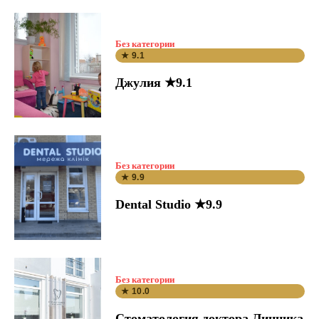
Без категории
★ 9.1
Джулия ★9.1
Без категории
★ 9.9
Dental Studio ★9.9
Без категории
★ 10.0
Стоматология доктора Линника