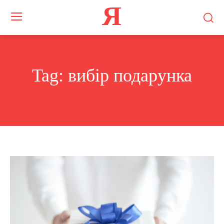
Я
Tag:
вибір подарунка