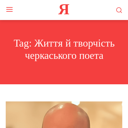
Я
Tag:
Життя й творчість
черкаського поета