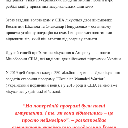
підтримку, і вже 15 українських солдатів змогли пройти курс
реабілітації у приватних американських шпиталях.
Зараз завдяки волотнерам у США лікуються двоє військових:
Костянтин Шкапоїд та Олександр Попруженко – останньому
провели успішну операцію на очах і вперше частково змогли
відновити зір, який він втратив від розриву гранати.
​Другий спосіб приїхати на лікування в Америку – за кошти
Міноборони США, які виділені для військової підтримки України.
У 2019 цей бюджет складає 250 мільйонів доларів. Для лікування
солдатів створили програму “Ukrainian Wounded Warrior”
(Український поранений воїн), і у 2015 році в США за нею вже
лікувались українські військові.
“На попередній програмі були повні
ампутанти, і те, як вони відновились – це
просто неймовірно”, – розказповідає
американець українського походження Роман