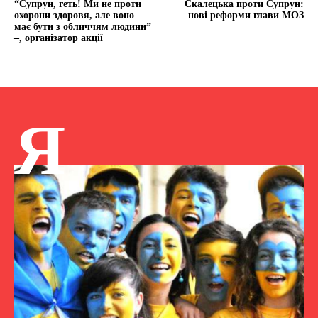
“Супрун, геть! Ми не проти
Скалецька проти Супрун:
охорони здоровя, але воно
нові реформи глави МОЗ
має бути з обличчям людини”
–, організатор акції
Я