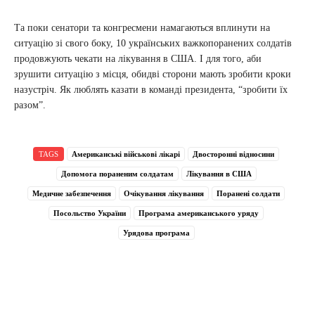
Та поки сенатори та конгресмени намагаються вплинути на
ситуацію зі свого боку, 10 українських важкопоранених солдатів
продовжують чекати на лікування в США. І для того, аби
зрушити ситуацію з місця, обидві сторони мають зробити кроки
назустріч. Як люблять казати в команді президента, “зробити їх
разом”.
TAGS
Американські військові лікарі
Двосторонні відносини
Допомога пораненим солдатам
Лікування в США
Медичне забезпечення
Очікування лікування
Поранені солдати
Посольство України
Програма американського уряду
Урядова програма