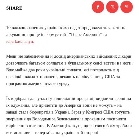
SHARE
10 важкопоранених українських солдат продовжують чекати на
лікування, про це інформує сайт “Голос Америки” та
icherkaschanyn
.
Медичне забезпечення й досвід американських військових лікарів
дозволяють багатьом солдатам в буквальному сенсі встати на ноги.
Вже майже два роки українські солдати, які потерпають від
наслідків важких поранень, чекають на лікування у США за
програмою американського уряду.
Їх відібрали для участі у відповідній програмі, виділили гроші на
їх одужання, але прилетіти до Америки вони не можуть – на
заваді стала бюрократія в Україні. Зараз у Конгресі США готують
звернення до Володимира Зеленського із проханням посприяти
вирішенню питання. В Америці кажуть, що зі свого боку зробили
все можливе – тепер м’яч на українській стороні.