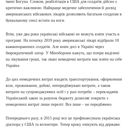
імені Богуна. Словом, реабілітація в США для солдатів дійсно є
критично важливою. Найкраще медичне забезпечення й досвід
американських військових лікарів дозволяють багатьом солдатам в
буквальному сенсі встати на ноги.
Втім, уже два роки українські військові не можуть взяти участь в
програмі. На початку 2019 року американські лікарі відібрали 10
важкопоранених солдатів. Але вони досі в Україні через
бюрократичний затор. У Міноборони кажуть, що попри виділені
на лікування гроші, так звані немедичні витрати має взяти на себе
Україна.
До цих немедичних витрат входить транспортування, оформлення
візи, проживання, добові, непередбачувані витрати, а також
витрати на супроводжуючих осіб і у разі потреби – перекладачів.
Український закон за рахунок бюджету дозволяє покрити з
немедичних витрат лише переліт. Все інше – не передбачено.
Попереднього разу, в 2015 році все це профінансувала українська
діаспора у США та волонтери. Тепер кроку очікують від держави.