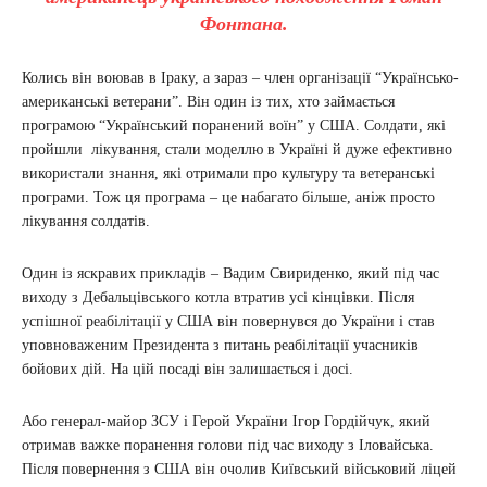
Фонтана.
Колись він воював в Іраку, а зараз – член організації “Українсько-
американські ветерани”. Він один із тих, хто займається
програмою “Український поранений воїн” у США. Солдати, які
пройшли лікування, стали моделлю в Україні й дуже ефективно
використали знання, які отримали про культуру та ветеранські
програми. Тож ця програма – це набагато більше, аніж просто
лікування солдатів.
Один із яскравих прикладів – Вадим Свириденко, який під час
виходу з Дебальцівського котла втратив усі кінцівки. Після
успішної реабілітації у США він повернувся до України і став
уповноваженим Президента з питань реабілітації учасників
бойових дій. На цій посаді він залишається і досі.
Або генерал-майор ЗСУ і Герой України Ігор Гордійчук, який
отримав важке поранення голови під час виходу з Іловайська.
Після повернення з США він очолив Київський військовий ліцей