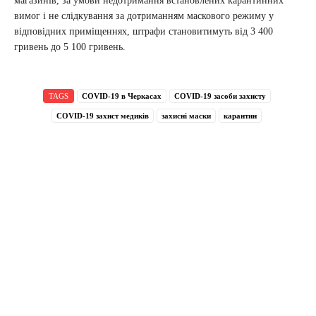
магазинів, за умови недотримання встановлених карантинних
вимог і не слідкування за дотриманням маскового режиму у
відповідних приміщеннях, штрафи становитимуть від 3 400
гривень до 5 100 гривень.
TAGS
COVID-19 в Черкасах
COVID-19 засоби захисту
COVID-19 захист медиків
захисні маски
карантин