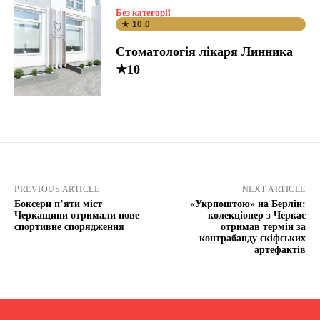
Без категорії
★ 10.0
Стоматологія лікаря Линника
★10
PREVIOUS ARTICLE
NEXT ARTICLE
Боксери п’яти міст
«Укрпоштою» на Берлін:
Черкащини отримали нове
колекціонер з Черкас
спортивне спорядження
отримав термін за
контрабанду скіфських
артефактів