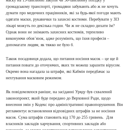
маску на 15-хвилинні закупи чи 30-хвилинну поїздку у
громадському транспорті, громадяни забувають або ж не хочуть
думати про медичних працівників, які за будь-якої погоди мають
одягати маски, рукавички та захисні костюми. Перебувати у ЗІЗ
лікарі можуть по декілька годин. Чи ж не складно дихати їм?
Однак вони не знімають захисних костюмів, терпеливо
виконуючи обов’язок, адже розуміють, що їхня професія –
допомагати людям, як тяжко не було б.
Також посадовиця додала, що питання носіння масок – це ще й
питання поваги до оточуючих, яких ти можеш заразити вірусом.
Окремо вона нагадала за штрафи, які Кабмін передбачає за
нехтування масковим режимом.
Як повідомлялося раніше, на засіданні Уряду був схвалений
законопроект, який буде передано до Верховної Ради, щодо
внесення змін у Кодекс про адміністративні правопорушення. Він
регламентує встановлення відповідних штрафів за не носіння
масок. Сума штрафів становить від 170 до 255 гривень. Для
власників закладів харчування, спортивних закладів або