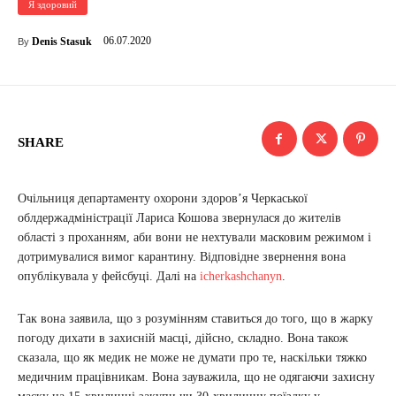
Я здоровий
06.07.2020
Denis Stasuk
By
SHARE
Очільниця департаменту охорони здоров’я Черкаської
облдержадміністрації Лариса Кошова звернулася до жителів
області з проханням, аби вони не нехтували масковим режимом і
дотримувалися вимог карантину. Відповідне звернення вона
опублікувала у фейсбуці. Далі на
icherkashchanyn
.
Так вона заявила, що з розумінням ставиться до того, що в жарку
погоду дихати в захисній масці, дійсно, складно. Вона також
сказала, що як медик не може не думати про те, наскільки тяжко
медичним працівникам. Вона зауважила, що не одягаючи захисну