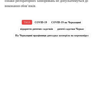
ознаки респіраторних захворювань не допускатимуться до
виконання обов’язків.
TAGS
COVID-19
COVID-19 на Черкащині
відкриття дитячих садочків
дитячі садочки Черкас
На Черкащині працівниця дитсадка захворіла на коронавірус