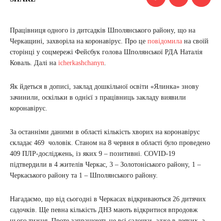
Працівниця одного із дитсадків Шполянського району, що на
Черкащині, захворіла на коронавірус. Про це
повідомила
на своїй
сторінці у соцмережі Фейсбук голова Шполянської РДА Наталія
Коваль. Далі на
icherkashchanyn
.
Як йдеться в дописі, заклад дошкільної освіти «Ялинка» знову
зачинили, оскільки в однієї з працівниць закладу виявили
коронавірус.
За останніми даними в області кількість хворих на коронавірус
складає 469 чоловік. Станом на 8 червня в області було проведено
409 ПЛР-досліджень, із яких 9 – позитивні. COVID-19
підтвердили в 4 жителів Черкас, 3 – Золотоніського району, 1 –
Черкаського району та 1 – Шполянського району.
Нагадаємо, що від сьогодні в Черкасах відкриваються 26 дитячих
садочків. Ще певна кількість ДНЗ мають відкритися впродовж
цього тижня. Проте запрацюють не всі садочки, адже в деяких, а