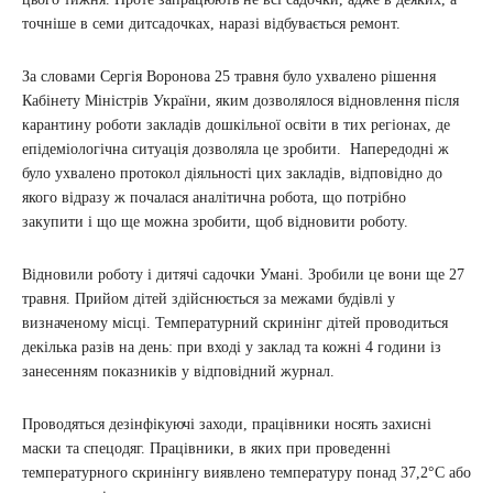
точніше в семи дитсадочках, наразі відбувається ремонт.
За словами Сергія Воронова 25 травня було ухвалено рішення
Кабінету Міністрів України, яким дозволялося відновлення після
карантину роботи закладів дошкільної освіти в тих регіонах, де
епідеміологічна ситуація дозволяла це зробити. Напередодні ж
було ухвалено протокол діяльності цих закладів, відповідно до
якого відразу ж почалася аналітична робота, що потрібно
закупити і що ще можна зробити, щоб відновити роботу.
Відновили роботу і дитячі садочки Умані. Зробили це вони ще 27
травня. Прийом дітей здійснюється за межами будівлі у
визначеному місці. Температурний скринінг дітей проводиться
декілька разів на день: при вході у заклад та кожні 4 години із
занесенням показників у відповідний журнал.
Проводяться дезінфікуючі заходи, працівники носять захисні
маски та спецодяг. Працівники, в яких при проведенні
температурного скринінгу виявлено температуру понад 37,2°С або