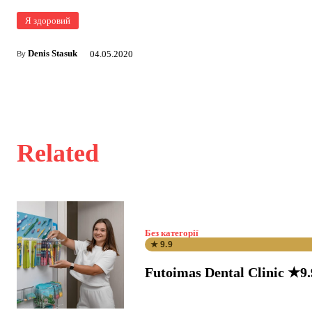
Я здоровий
Denis Stasuk
04.05.2020
By
Related
Без категорії
★ 9.9
Futoimas Dental Clinic ★9.