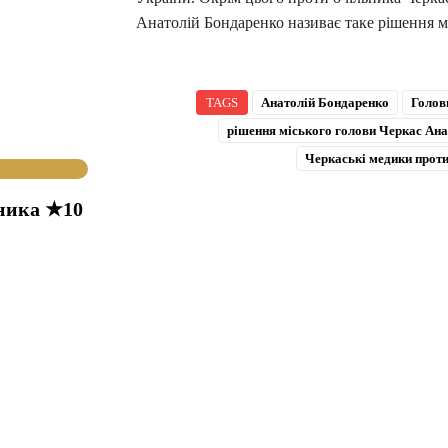
Анатолій Бондаренко називає таке рішення м
TAGS
Анатолій Бондаренко
Голов
рішення міського голови Черкас Ан
Черкаські медики проти
ника ★10