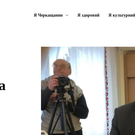
Я Черкащанин
Я здоровий
Я культурни
а