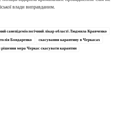
іської влади виправданим.
ний санепідеміологічний лікар області Людмила Кравченко
атолія Бондаренко
скасування карантину в Черкасах
 рішення мера Черкас скасувати карантин