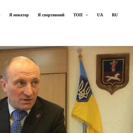
й
Я новатор
Я спортивний
ТОП
UA
RU