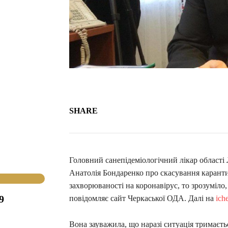
SHARE
Головний санепідеміологічний лікар області
Анатолія Бондаренко про скасування каранти
захворюваності на коронавірус, то зрозуміло
9
повідомляє сайт Черкаської ОДА. Далі на
ich
Вона зауважила, що наразі ситуація тримаєтьс