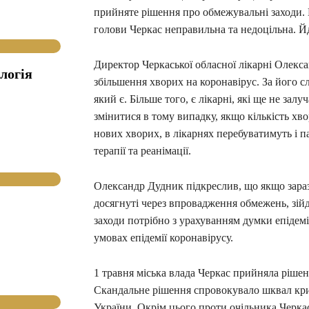
прийняте рішення про обмежувальні заходи. В
голови Черкас неправильна та недоцільна. Й
Директор Черкаської обласної лікарні Олекса
логія
збільшення хворих на коронавірус. За його с
який є. Більше того, є лікарні, які ще не за
змінитися в тому випадку, якщо кількість хво
нових хворих, в лікарнях перебуватимуть і п
терапії та реанімації.
Олександр Дудник підкреслив, що якщо зараз с
досягнуті через впровадження обмежень, зійд
заходи потрібно з урахуванням думки епідемі
умовах епідемії коронавірусу.
1 травня міська влада Черкас прийняла ріше
Скандальне рішення спровокувало шквал кри
України. Окрім цього проти очільника Черка