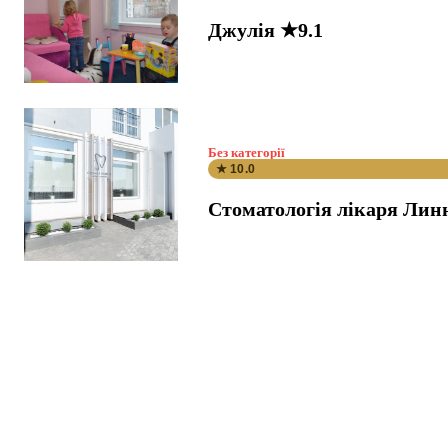
Джулія ★9.1
Без категорії
★ 10.0
Стоматологія лікаря Лин