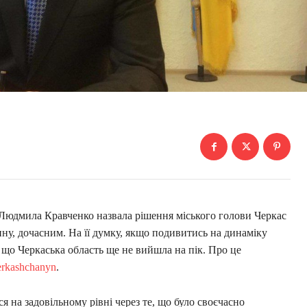
 Людмила Кравченко назвала рішення міського голови Черкас
ну, дочасним. На її думку, якщо подивитись на динаміку
, що Черкаська область ще не вийшла на пік. Про це
erkashchanyn
.
я на задовільному рівні через те, що було своєчасно