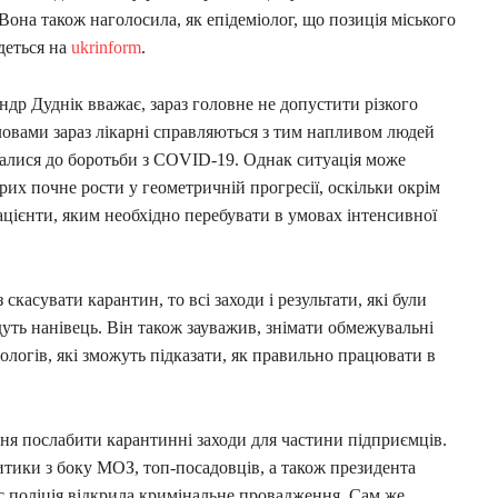
она також наголосила, як епідеміолог, що позиція міського
деться на
ukrinform
.
ндр Дуднік вважає, зараз головне не допустити різкого
ловами зараз лікарні справляються з тим напливом людей
лучалися до боротьби з COVID-19. Однак ситуація може
рих почне рости у геометричній прогресії, оскільки окрім
ацієнти, яким необхідно перебувати в умовах інтенсивної
касувати карантин, то всі заходи і результати, які були
уть нанівець. Він також зауважив, знімати обмежувальні
ологів, які зможуть підказати, як правильно працювати в
ння послабити карантинні заходи для частини підприємців.
тики з боку МОЗ, топ-посадовців, а також президента
с поліція відкрила кримінальне провадження. Сам же